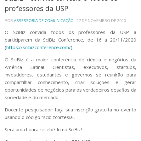
professores da USP
Telefones e Mapas
Pessoas
POR
ASSESSORIA DE COMUNICAÇÃO
· 17 DE NOVEMBRO DE 2020
Ensino
Graduação
O SciBiz convida todos os professores da USP a
Pós-Graduação
participarem da SciBiz Conference, de 16 a 20/11/2020
Educação a distância
(
https://scibizconference.com/
).
Cursos de Extensão
O SciBiz é a maior conferência de ciência e negócios da
Pesquisa e Inovação
América Latina! Cientistas, executivos, startups,
Linhas de Pesquisa
investidores, estudantes e governos se reunirão para
Centros, Núcleos e Projetos em Rede
compartilhar conhecimento, criar soluções e gerar
Pós-doutorado
oportunidades de negócios para os verdadeiros desafios da
Iniciação Científica
Transferência de Tecnologia
sociedade e do mercado.
Empresas Juniores
Docente pesquisador: faça sua inscrição gratuita no evento
Extensão à Comunidade
usando o código “scibizcortesia”.
Projetos, Programas e Cursos
Artes, Cultura e Esportes
Será uma honra recebê-lo no SciBiz!
Museus e Espaços Interativos