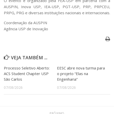
O evento é organizado pela FEA-USP em parceria com a
Serviços
AUSPIN, Inova USP, IEA-USP, PGT-USP, PRP, PRPCEU,
Bibliotecas
PRPG, PRG e diversas instituições nacionais e internacionais.
Apoio ao Estudante
Segurança, Trânsito e Prevenção
Coordenação da AUSPIN
RH, Administrativo e Financeiro
Agência USP de Inovação
Outros serviços
Comunicação
Assessorias e Mídias
Aplicativos e Sites
VEJA TAMBÉM ...
Jornal da USP
Agenda de Eventos
Processo Seletivo Aberto:
EESC abre nova turma para
Defesa de Teses
ACS Student Chapter USP
o projeto “Elas na
São Carlos
Engenharia”
07/08/2026
07/08/2026
PRÓXIMO