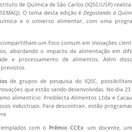
stituto de Química de São Carlos (IQSC/USP) realiza 
(SEMAQ). O tema desta edição é
Degustando a Quím
química e o universo alimentar, com uma progr
s, compartilham um foco comum em inovações cientí
ntos, abordando o impacto da alimentação em dif
ade e processamento de alimentos. Além disso
previstos.
ios
de grupos de pesquisa do IQSC, possibilitan
novações que estão sendo desenvolvidas. No dia 23
mo alimentício: Predilecta Alimentos Ltda e Caca
sos industriais. Para descontrair, estão program
re.
contemplados com o
Prêmio CCEx
: um docente, um