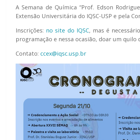
A Semana de Química “Prof. Edson Rodrigue
Extensão Universitária do IQSC-USP e pela C
Inscrições:
no site do IQSC
, mas é necessári
programação e nessa ocasião, doar um quilo d
Contato:
ccex@iqsc.usp.br