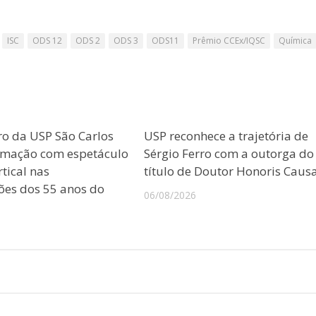
ISC
ODS 12
ODS 2
ODS 3
ODS11
Prêmio CCEx/IQSC
Química
ro da USP São Carlos
USP reconhece a trajetória de
amação com espetáculo
Sérgio Ferro com a outorga do
tical nas
título de Doutor Honoris Caus
es dos 55 anos do
06/08/2026