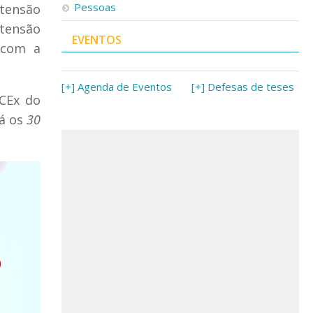
Pessoas
xtensão
xtensão
EVENTOS
 com a
[+] Agenda de Eventos
[+] Defesas de teses
CCEx do
á os
30