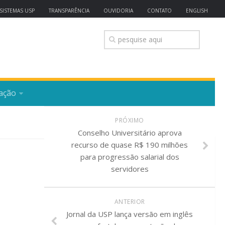
SISTEMAS USP
TRANSPARÊNCIA
OUVIDORIA
CONTATO
ENGLISH
ação
PRÓXIMO
Conselho Universitário aprova
recurso de quase R$ 190 milhões
para progressão salarial dos
servidores
ANTERIOR
Jornal da USP lança versão em inglês