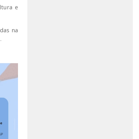
ltura e
adas na
.