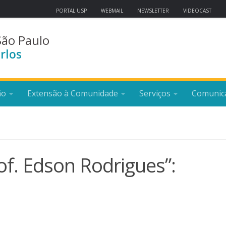
PORTAL USP
WEBMAIL
NEWSLETTER
VIDEOCAST
São Paulo
rlos
ão
Extensão à Comunidade
Serviços
Comunic
f. Edson Rodrigues”: