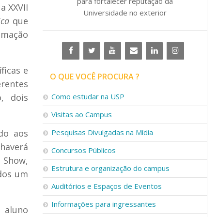
para fortalecer reputação da
a XXVII
Universidade no exterior
ica
que
amação
ficas e
O QUE VOCÊ PROCURA ?
erentes
, dois
Como estudar na USP
Visitas ao Campus
do aos
Pesquisas Divulgadas na Mídia
 haverá
Concursos Públicos
u Show,
Estrutura e organização do campus
ados um
Auditórios e Espaços de Eventos
Informações para ingressantes
 aluno