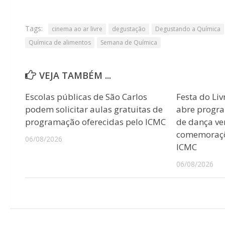
Tags:
cinema ao ar livre
degustação
Degustando a Química
Química de alimentos
Semana de Química
VEJA TAMBÉM ...
Escolas públicas de São Carlos
Festa do Liv
podem solicitar aulas gratuitas de
abre progr
programação oferecidas pelo ICMC
de dança ver
comemoraçõ
06/08/2026
ICMC
06/08/2026