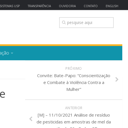
SISTEMAS USP
TRANSPARÊNCIA
OUVIDORIA
CONTATO
ENGLISH
ação
PRÓXIMO
Convite: Bate-Papo: “Conscientização
e Combate à Violência Contra a
 e
Mulher”
ANTERIOR
[M] – 11/10/2021 Análise de resíduo
de pesticidas em amostras de mel da