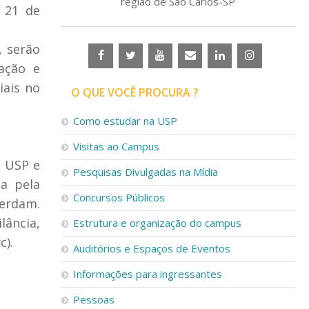
região de São Carlos-SP
a 21 de
, serão
ação e
iais no
O QUE VOCÊ PROCURA ?
Como estudar na USP
Visitas ao Campus
a USP e
Pesquisas Divulgadas na Mídia
a pela
Concursos Públicos
terdam.
ância,
Estrutura e organização do campus
c).
Auditórios e Espaços de Eventos
Informações para ingressantes
Pessoas