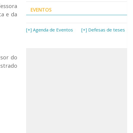
fessora
EVENTOS
ca e da
[+] Agenda de Eventos
[+] Defesas de teses
ssor do
strado