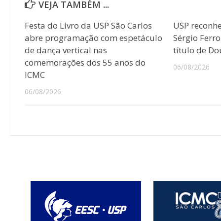
VEJA TAMBÉM ...
Festa do Livro da USP São Carlos
USP reconhec
abre programação com espetáculo
Sérgio Ferr
de dança vertical nas
título de D
comemorações dos 55 anos do
06/08/2026
ICMC
06/08/2026