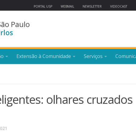
PORTAL USP
WEBMAIL
NEWSLETTER
VIDEOCAST
São Paulo
rlos
ão
Extensão à Comunidade
Serviços
Comunic
eligentes: olhares cruzados
2021