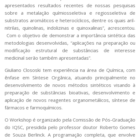
Serviços
apresentados resultados recentes de nossas pesquisas
Bibliotecas
sobre a metalação químiosseletiva e regiosseletiva de
Apoio ao Estudante
substratos aromáticos e heterocíclicos, dentre os quais aril-
Segurança, Trânsito e Prevenção
nitrilas, quinolinas, indolizinas e quinoxalinas”, acrescentou.
RH, Administrativo e Financeiro
Com o objetivo de demonstrar a importância sintética das
Outros serviços
metodologias desenvolvidas, “aplicações na preparação ou
Comunicação
modificação estrutural de substâncias de interesse
Assessorias e Mídias
medicinal serão também apresentadas”.
Aplicativos e Sites
Giuliano Clososki tem experiência na área de Química, com
Jornal da USP
Agenda de Eventos
ênfase em Síntese Orgânica, atuando principalmente no
Defesa de Teses
desenvolvimento de novos métodos sintéticos visando à
preparação de substâncias bioativas, desenvolvimento e
aplicação de novos reagentes organometálicos, síntese de
fármacos e farmoquímicos.
O Workshop é organizado pela Comissão de Pós-Graduação
do IQSC, presidida pelo professor doutor Roberto Gomes
de Souza Berlinck. A programação completa, que envolve