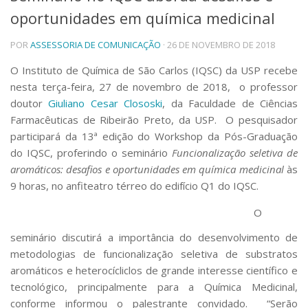
oportunidades em química medicinal
Telefones e Mapas
Pessoas
POR
ASSESSORIA DE COMUNICAÇÃO
· 26 DE NOVEMBRO DE 2018
Ensino
Graduação
O Instituto de Química de São Carlos (IQSC) da USP recebe
Pós-Graduação
nesta terça-feira, 27 de novembro de 2018, o professor
Educação a distância
doutor
Giuliano Cesar Clososki
, da Faculdade de Ciências
Cursos de Extensão
Farmacêuticas de Ribeirão Preto, da USP. O pesquisador
Pesquisa e Inovação
participará da 13ª edição do Workshop da Pós-Graduação
do IQSC, proferindo o seminário
Funcionalização seletiva de
Linhas de Pesquisa
Centros, Núcleos e Projetos em Rede
aromáticos: desafios e oportunidades em química medicinal
às
Pós-doutorado
9 horas, no anfiteatro térreo do edifício Q1 do IQSC.
Iniciação Científica
Transferência de Tecnologia
O
Empresas Juniores
seminário discutirá a importância do desenvolvimento de
Extensão à Comunidade
metodologias de funcionalização seletiva de substratos
Projetos, Programas e Cursos
aromáticos e heterocícliclos de grande interesse científico e
Artes, Cultura e Esportes
tecnológico, principalmente para a Química Medicinal,
Museus e Espaços Interativos
conforme informou o palestrante convidado. “Serão