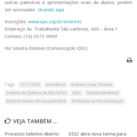
outras palestras e apresentações orais de alunos, podem
ser acessadas
clicando aqui
.
Inscrições:
www.iqsc.usp.br/eventos
Endereço: Av. Trabalhador São-carlense, 400 – Área 1
Contato: (16) 3373-9909
Por Sandra Zambon (Comunicação IQSC)
Tags:
27.11.2018
aromáticos
Giuliano Cesar Clososki
Instituto de Química de São Carlos
IQSC
Química Medicinal
Roberto Gomes de Souza Berlinck
Workshop da Pós-Graduação
VEJA TAMBÉM ...
Processo Seletivo Aberto:
EESC abre nova turma para