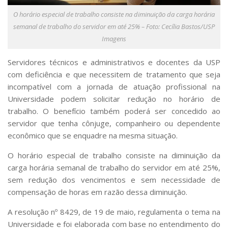
Serviços
O horário especial de trabalho consiste na diminuição da carga horária
Bibliotecas
semanal de trabalho do servidor em até 25% – Foto: Cecília Bastos/USP
Apoio ao Estudante
Imagens
Segurança, Trânsito e Prevenção
RH, Administrativo e Financeiro
Servidores técnicos e administrativos e docentes da USP
Outros serviços
com deficiência e que necessitem de tratamento que seja
Comunicação
incompatível com a jornada de atuação profissional na
Assessorias e Mídias
Universidade podem solicitar redução no horário de
Aplicativos e Sites
trabalho. O benefício também poderá ser concedido ao
Jornal da USP
servidor que tenha cônjuge, companheiro ou dependente
Agenda de Eventos
econômico que se enquadre na mesma situação.
Defesa de Teses
O horário especial de trabalho consiste na diminuição da
carga horária semanal de trabalho do servidor em até 25%,
sem redução dos vencimentos e sem necessidade de
compensação de horas em razão dessa diminuição.
A resolução nº 8429, de 19 de maio, regulamenta o tema na
Universidade e foi elaborada com base no entendimento do