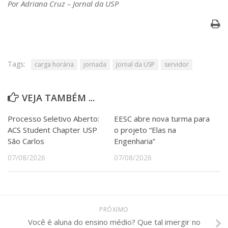
Por Adriana Cruz – Jornal da USP
Tags:
carga horária
jornada
Jornal da USP
servidor
VEJA TAMBÉM ...
Processo Seletivo Aberto:
EESC abre nova turma para
ACS Student Chapter USP
o projeto “Elas na
São Carlos
Engenharia”
07/08/2026
07/08/2026
PRÓXIMO
Você é aluna do ensino médio? Que tal imergir no