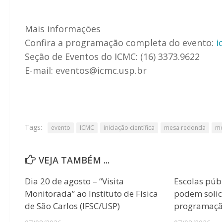
Mais informações
Confira a programação completa do evento:
i
Seção de Eventos do ICMC: (16) 3373.9622
E-mail: eventos@icmc.usp.br
Tags:
evento
ICMC
iniciação científica
mesa redonda
mo
VEJA TAMBÉM ...
Dia 20 de agosto – “Visita
Escolas púb
Monitorada” ao Instituto de Física
podem solici
de São Carlos (IFSC/USP)
programação