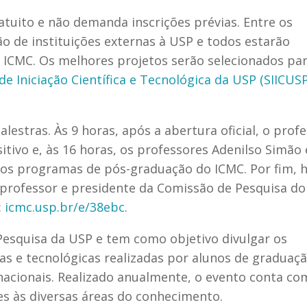
atuito e não demanda inscrições prévias. Entre os
o de instituições externas à USP e todos estarão
do ICMC. Os melhores projetos serão selecionados par
de Iniciação Científica e Tecnológica da USP (SIICUSP
estras. Às 9 horas, após a abertura oficial, o prof
itivo
e, às 16 horas, os professores Adenilso Simão 
os programas de pós-graduação do ICMC. Por fim, 
rofessor e presidente da Comissão de Pesquisa do
:
icmc.usp.br/e/38ebc
.
 Pesquisa da USP e tem como objetivo divulgar os
cas e tecnológicas realizadas por alunos de graduaç
rnacionais. Realizado anualmente, o evento conta co
tes às diversas áreas do conhecimento.