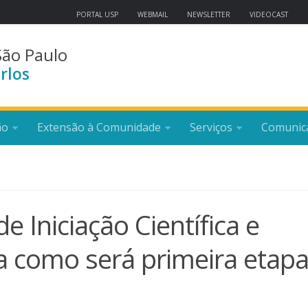
PORTAL USP
WEBMAIL
NEWSLETTER
VIDEOCAST
São Paulo
rlos
ão
Extensão à Comunidade
Serviços
Comunic
e Iniciação Científica e
ja como será primeira etap