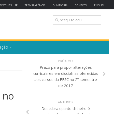
SISTEMAS USP
TRANSPARÊNCIA
OUVIDORIA
CONTATO
ENGLISH
ação
PRÓXIMO
Prazo para propor alterações
curriculares em disciplinas oferecidas
aos cursos da EESC no 2º semestre
de 2017
a no
ANTERIOR
Descubra quanto dinheiro é