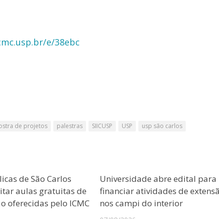
cmc.usp.br/e/38ebc
stra de projetos
palestras
SIICUSP
USP
usp são carlos
licas de São Carlos
Universidade abre edital para
tar aulas gratuitas de
financiar atividades de extens
 oferecidas pelo ICMC
nos campi do interior