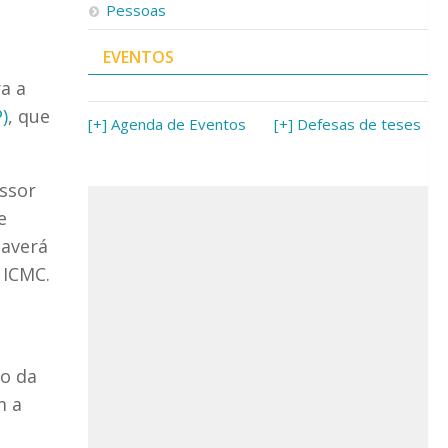
Pessoas
EVENTOS
a a
)
, que
[+] Agenda de Eventos
[+] Defesas de teses
essor
e
haverá
 ICMC.
ão da
m a