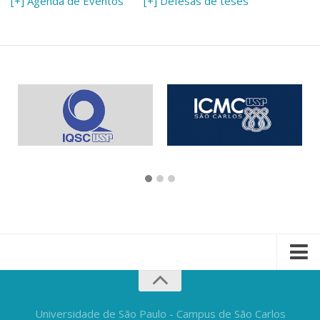
[+] Agenda de Eventos
[+] Defesas de teses
Universidade de São Paulo - Campus de São Carlos