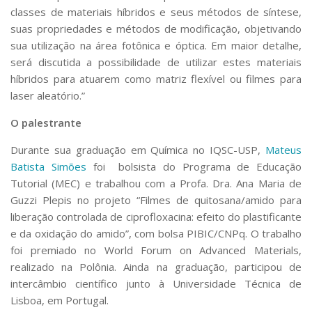
Serviços
classes de materiais híbridos e seus métodos de síntese,
Bibliotecas
suas propriedades e métodos de modificação, objetivando
Apoio ao Estudante
sua utilização na área fotônica e óptica. Em maior detalhe,
Segurança, Trânsito e Prevenção
será discutida a possibilidade de utilizar estes materiais
RH, Administrativo e Financeiro
híbridos para atuarem como matriz flexível ou filmes para
Outros serviços
laser aleatório.”
Comunicação
O palestrante
Assessorias e Mídias
Aplicativos e Sites
Durante sua graduação em Química no IQSC-USP,
Mateus
Jornal da USP
Batista Simões
foi bolsista do Programa de Educação
Agenda de Eventos
Tutorial (MEC) e trabalhou com a Profa. Dra. Ana Maria de
Defesa de Teses
Guzzi Plepis no projeto “Filmes de quitosana/amido para
liberação controlada de ciprofloxacina: efeito do plastificante
e da oxidação do amido”, com bolsa PIBIC/CNPq. O trabalho
foi premiado no World Forum on Advanced Materials,
realizado na Polônia. Ainda na graduação, participou de
intercâmbio científico junto à Universidade Técnica de
Lisboa, em Portugal.