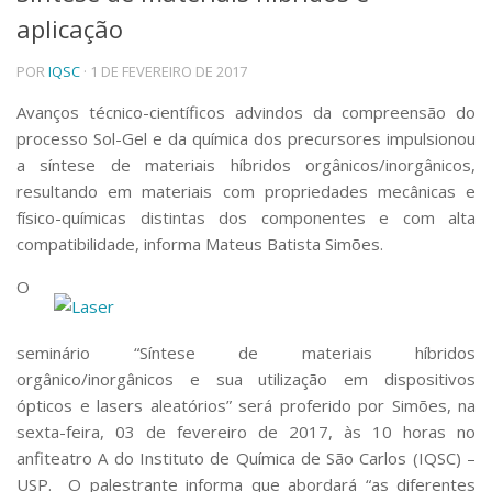
aplicação
Telefones e Mapas
Pessoas
POR
IQSC
· 1 DE FEVEREIRO DE 2017
Ensino
Graduação
Avanços técnico-científicos advindos da compreensão do
Pós-Graduação
processo Sol-Gel e da química dos precursores impulsionou
Educação a distância
a síntese de materiais híbridos orgânicos/inorgânicos,
Cursos de Extensão
resultando em materiais com propriedades mecânicas e
Pesquisa e Inovação
físico-químicas distintas dos componentes e com alta
compatibilidade, informa Mateus Batista Simões.
Linhas de Pesquisa
Centros, Núcleos e Projetos em Rede
O
Pós-doutorado
Iniciação Científica
Transferência de Tecnologia
seminário “Síntese de materiais híbridos
Empresas Juniores
orgânico/inorgânicos e sua utilização em dispositivos
Extensão à Comunidade
ópticos e lasers aleatórios” será proferido por Simões, na
Projetos, Programas e Cursos
sexta-feira, 03 de fevereiro de 2017, às 10 horas no
Artes, Cultura e Esportes
anfiteatro A do Instituto de Química de São Carlos (IQSC) –
Museus e Espaços Interativos
USP. O palestrante informa que abordará “as diferentes