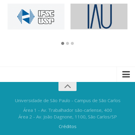
Universidade de São Paulo - Campus de São Carlos
Área 1 - Av. Trabalhador são-carlense, 400
Área 2 - Av. João Dagnone, 1100, São Carlos/SP
Créditos