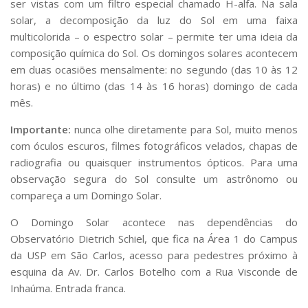
ser vistas com um filtro especial chamado H-alfa. Na sala
Serviços
solar, a decomposição da luz do Sol em uma faixa
Bibliotecas
multicolorida – o espectro solar – permite ter uma ideia da
Apoio ao Estudante
composição química do Sol. Os domingos solares acontecem
Segurança, Trânsito e Prevenção
em duas ocasiões mensalmente: no segundo (das 10 às 12
RH, Administrativo e Financeiro
Outros serviços
horas) e no último (das 14 às 16 horas) domingo de cada
mês.
Comunicação
Assessorias e Mídias
Importante:
nunca olhe diretamente para Sol, muito menos
Aplicativos e Sites
com óculos escuros, filmes fotográficos velados, chapas de
Jornal da USP
radiografia ou quaisquer instrumentos ópticos. Para uma
Agenda de Eventos
observação segura do Sol consulte um astrônomo ou
Defesa de Teses
compareça a um Domingo Solar.
O Domingo Solar acontece nas dependências do
Observatório Dietrich Schiel, que fica na Área 1 do Campus
da USP em São Carlos, acesso para pedestres próximo à
esquina da Av. Dr. Carlos Botelho com a Rua Visconde de
Inhaúma. Entrada franca.