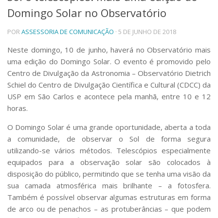
Domingo Solar no Observatório
Telefones e Mapas
Pessoas
POR
ASSESSORIA DE COMUNICAÇÃO
· 5 DE JUNHO DE 2018
Ensino
Graduação
Neste domingo, 10 de junho, haverá no Observatório mais
Pós-Graduação
uma edição do Domingo Solar. O evento é promovido pelo
Educação a distância
Centro de Divulgação da Astronomia – Observatório Dietrich
Cursos de Extensão
Schiel do Centro de Divulgação Científica e Cultural (CDCC) da
Pesquisa e Inovação
USP em São Carlos e acontece pela manhã, entre 10 e 12
horas.
Linhas de Pesquisa
Centros, Núcleos e Projetos em Rede
O Domingo Solar é uma grande oportunidade, aberta a toda
Pós-doutorado
a comunidade, de observar o Sol de forma segura
Iniciação Científica
Transferência de Tecnologia
utilizando-se vários métodos. Telescópios especialmente
Empresas Juniores
equipados para a observação solar são colocados à
Extensão à Comunidade
disposição do público, permitindo que se tenha uma visão da
sua camada atmosférica mais brilhante – a fotosfera.
Projetos, Programas e Cursos
Também é possível observar algumas estruturas em forma
Artes, Cultura e Esportes
de arco ou de penachos – as protuberâncias – que podem
Museus e Espaços Interativos