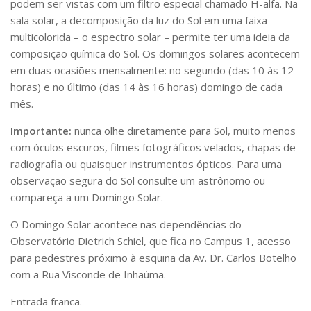
podem ser vistas com um filtro especial chamado H-alfa. Na
Serviços
sala solar, a decomposição da luz do Sol em uma faixa
Bibliotecas
multicolorida – o espectro solar – permite ter uma ideia da
Apoio ao Estudante
composição química do Sol. Os domingos solares acontecem
Segurança, Trânsito e Prevenção
em duas ocasiões mensalmente: no segundo (das 10 às 12
RH, Administrativo e Financeiro
Outros serviços
horas) e no último (das 14 às 16 horas) domingo de cada
mês.
Comunicação
Assessorias e Mídias
Importante:
nunca olhe diretamente para Sol, muito menos
Aplicativos e Sites
com óculos escuros, filmes fotográficos velados, chapas de
Jornal da USP
radiografia ou quaisquer instrumentos ópticos. Para uma
Agenda de Eventos
observação segura do Sol consulte um astrônomo ou
Defesa de Teses
compareça a um Domingo Solar.
O Domingo Solar acontece nas dependências do
Observatório Dietrich Schiel, que fica no Campus 1, acesso
para pedestres próximo à esquina da Av. Dr. Carlos Botelho
com a Rua Visconde de Inhaúma.
Entrada franca.