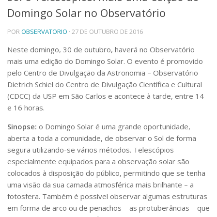
Domingo Solar no Observatório
Telefones e Mapas
Pessoas
POR
OBSERVATORIO
· 27 DE OUTUBRO DE 2016
Ensino
Graduação
Neste domingo, 30 de outubro, haverá no Observatório
Pós-Graduação
mais uma edição do Domingo Solar. O evento é promovido
Educação a distância
pelo Centro de Divulgação da Astronomia – Observatório
Cursos de Extensão
Dietrich Schiel do Centro de Divulgação Científica e Cultural
Pesquisa e Inovação
(CDCC) da USP em São Carlos e acontece à tarde, entre 14
e 16 horas.
Linhas de Pesquisa
Centros, Núcleos e Projetos em Rede
Sinopse:
o Domingo Solar é uma grande oportunidade,
Pós-doutorado
aberta a toda a comunidade, de observar o Sol de forma
Iniciação Científica
Transferência de Tecnologia
segura utilizando-se vários métodos. Telescópios
Empresas Juniores
especialmente equipados para a observação solar são
Extensão à Comunidade
colocados à disposição do público, permitindo que se tenha
uma visão da sua camada atmosférica mais brilhante – a
Projetos, Programas e Cursos
fotosfera. Também é possível observar algumas estruturas
Artes, Cultura e Esportes
em forma de arco ou de penachos – as protuberâncias – que
Museus e Espaços Interativos