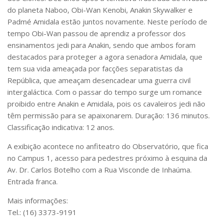
Serviços
do planeta Naboo, Obi-Wan Kenobi, Anakin Skywalker e
Bibliotecas
Padmé Amidala estão juntos novamente. Neste período de
Apoio ao Estudante
tempo Obi-Wan passou de aprendiz a professor dos
Segurança, Trânsito e Prevenção
ensinamentos jedi para Anakin, sendo que ambos foram
RH, Administrativo e Financeiro
destacados para proteger a agora senadora Amidala, que
Outros serviços
tem sua vida ameaçada por facções separatistas da
Comunicação
República, que ameaçam desencadear uma guerra civil
Assessorias e Mídias
intergaláctica. Com o passar do tempo surge um romance
Aplicativos e Sites
proibido entre Anakin e Amidala, pois os cavaleiros jedi não
Jornal da USP
têm permissão para se apaixonarem. Duração: 136 minutos.
Agenda de Eventos
Classificação indicativa: 12 anos.
Defesa de Teses
A exibição acontece no anfiteatro do Observatório, que fica
no Campus 1, acesso para pedestres próximo à esquina da
Av. Dr. Carlos Botelho com a Rua Visconde de Inhaúma.
Entrada franca.
Mais informações:
Tel.: (16) 3373-9191