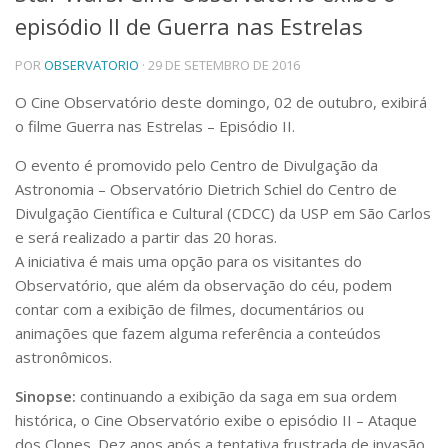
episódio II de Guerra nas Estrelas
Telefones e Mapas
Pessoas
POR
OBSERVATORIO
· 29 DE SETEMBRO DE 2016
Ensino
Graduação
O Cine Observatório deste domingo, 02 de outubro, exibirá
Pós-Graduação
o filme Guerra nas Estrelas – Episódio II.
Educação a distância
Cursos de Extensão
O evento é promovido pelo Centro de Divulgação da
Astronomia – Observatório Dietrich Schiel do Centro de
Pesquisa e Inovação
Divulgação Científica e Cultural (CDCC) da USP em São Carlos
Linhas de Pesquisa
e será realizado a partir das 20 horas.
Centros, Núcleos e Projetos em Rede
A iniciativa é mais uma opção para os visitantes do
Pós-doutorado
Observatório, que além da observação do céu, podem
Iniciação Científica
Transferência de Tecnologia
contar com a exibição de filmes, documentários ou
Empresas Juniores
animações que fazem
alguma referência a conteúdos
Extensão à Comunidade
astronômicos.
Projetos, Programas e Cursos
Sinopse:
continuando a exibição da saga em sua ordem
Artes, Cultura e Esportes
histórica, o Cine Observatório exibe o episódio II – Ataque
Museus e Espaços Interativos
dos Clones. Dez anos após a tentativa frustrada de invasão