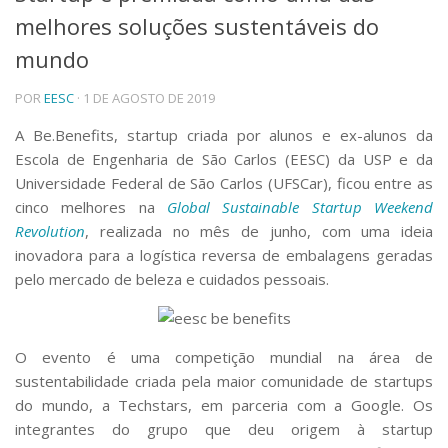
melhores soluções sustentáveis do
Telefones e Mapas
Pessoas
mundo
Ensino
POR
EESC
· 1 DE AGOSTO DE 2019
Graduação
Pós-Graduação
A Be.Benefits, startup criada por alunos e ex-alunos da
Educação a distância
Escola de Engenharia de São Carlos (EESC) da USP e da
Cursos de Extensão
Universidade Federal de São Carlos (UFSCar), ficou entre as
Pesquisa e Inovação
cinco melhores na
Global Sustainable Startup Weekend
Linhas de Pesquisa
Revolution
, realizada no mês de junho, com uma ideia
Centros, Núcleos e Projetos em Rede
inovadora para a logística reversa de embalagens geradas
Pós-doutorado
pelo mercado de beleza e cuidados pessoais.
Iniciação Científica
Transferência de Tecnologia
Empresas Juniores
Extensão à Comunidade
O evento é uma competição mundial na área de
sustentabilidade criada pela maior comunidade de startups
Projetos, Programas e Cursos
do mundo, a Techstars, em parceria com a Google. Os
Artes, Cultura e Esportes
integrantes do grupo que deu origem à startup
Museus e Espaços Interativos