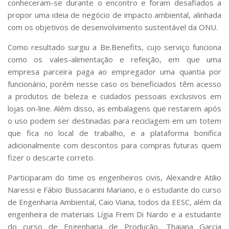
conheceram-se durante o encontro e foram desafiados a
Serviços
propor uma ideia de negócio de impacto ambiental, alinhada
Bibliotecas
com os objetivos de desenvolvimento sustentável da ONU.
Apoio ao Estudante
Segurança, Trânsito e Prevenção
Como resultado surgiu a Be.Benefits, cujo serviço funciona
RH, Administrativo e Financeiro
como os vales-alimentação e refeição, em que uma
Outros serviços
empresa parceira paga ao empregador uma quantia por
Comunicação
funcionário, porém nesse caso os beneficiados têm acesso
Assessorias e Mídias
a produtos de beleza e cuidados pessoais exclusivos em
Aplicativos e Sites
lojas on-line. Além disso, as embalagens que restarem após
Jornal da USP
o uso podem ser destinadas para reciclagem em um totem
Agenda de Eventos
que fica no local de trabalho, e a plataforma bonifica
Defesa de Teses
adicionalmente
com descontos para compras futuras
quem
fizer o descarte correto.
Participaram do time os engenheiros civis, Alexandre Atilio
Naressi e Fábio Bussacarini Mariano, e o estudante do curso
de Engenharia Ambiental, Caio Viana, todos da EESC, além da
engenheira de materiais Lígia Frem Di Nardo e a estudante
do curso de Engenharia de Produção, Thaiana Garcia