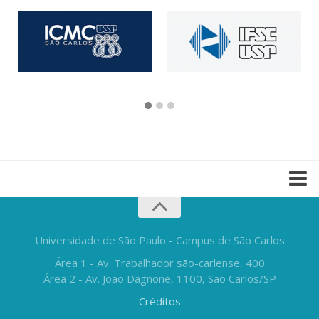
Universidade de São Paulo - Campus de São Carlos
Área 1 - Av. Trabalhador são-carlense, 400
Área 2 - Av. João Dagnone, 1100, São Carlos/SP
Créditos