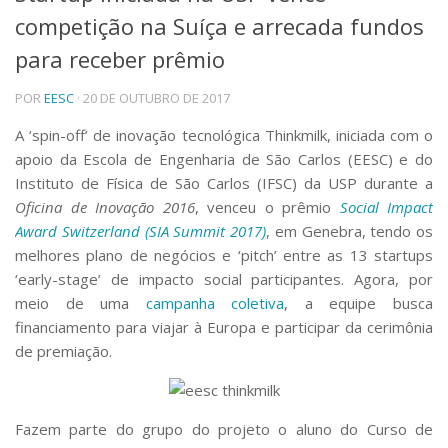
competição na Suíça e arrecada fundos
Telefones e Mapas
Pessoas
para receber prêmio
Ensino
POR
EESC
· 20 DE OUTUBRO DE 2017
Graduação
Pós-Graduação
A ‘spin-off’ de inovação tecnológica Thinkmilk, iniciada com o
Educação a distância
apoio da Escola de Engenharia de São Carlos (EESC) e do
Cursos de Extensão
Instituto de Física de São Carlos (IFSC) da USP durante a
Pesquisa e Inovação
Oficina de Inovação 2016
, venceu o prêmio
Social Impact
Linhas de Pesquisa
Award Switzerland (SIA Summit 2017)
, em Genebra, tendo os
Centros, Núcleos e Projetos em Rede
melhores plano de negócios e ‘pitch’ entre as 13 startups
Pós-doutorado
‘early-stage’ de impacto social participantes. Agora,
por
Iniciação Científica
meio de uma
campanha coletiva
, a equipe busca
Transferência de Tecnologia
financiamento para viajar à Europa e participar da cerimônia
Empresas Juniores
de premiação.
Extensão à Comunidade
Projetos, Programas e Cursos
Artes, Cultura e Esportes
Fazem parte do grupo do projeto o aluno do Curso de
Museus e Espaços Interativos