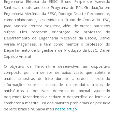
Engenharia Elétrica da EESC, Bruno Felipe de Azevedo
Serviços
Santos, o doutorando do Programa de Pós-Graduação em
Bibliotecas
Engenharia Mecânica da EESC, Rodrigo Duarte Pechoneri, e,
Apoio ao Estudante
como colaborador, o servidor do Grupo de Óptica do IFSC,
Segurança, Trânsito e Prevenção
João Marcelo Pereira Nogueira, além de outros parceiros
RH, Administrativo e Financeiro
Outros serviços
suíços. Eles recebem orientação do professor do
Departamento de Engenharia Mecânica da Escola, Daniel
Comunicação
Varela Magalhães, e têm como mentor o professor do
Assessorias e Mídias
Departamento de Engenharia de Produção da EESC, Daniel
Aplicativos e Sites
Capaldo Amaral.
Jornal da USP
Agenda de Eventos
O objetivo da Thinkmilk é desenvolver um dispositivo
Defesa de Teses
composto por um sensor de baixo custo que coleta e
analisa amostras de leite durante a ordenha, exibindo
informações sobre a qualidade do produto, traços de
antibióticos e possíveis doenças do animal, ajudando
pequenos fazendeiros a reduzir o desperdício de leite e a
combater a mastite, um dos maiores problemas da pecuária
de leite brasileira. Saiba mais
neste artigo
.