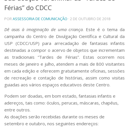
Férias” do CDCC
Telefones e Mapas
Pessoas
POR
ASSESSORIA DE COMUNICAÇÃO
· 2 DE OUTUBRO DE 2018
Ensino
Graduação
Dê asas à imaginação de uma criança
. Este é o tema da
Pós-Graduação
campanha do Centro de Divulgação Científica e Cultural da
Educação a distância
USP (CDCC/USP) para arrecadação de fantasias infantis
Cursos de Extensão
destinadas a compor o acervo de objetos que incrementam
Pesquisa e Inovação
as tradicionais “Tardes de Férias”. Estas ocorrem nos
meses de janeiro e julho, atendem a mais de 800 visitantes
Linhas de Pesquisa
Centros, Núcleos e Projetos em Rede
em cada edição e oferecem gratuitamente oficinas, sessões
Pós-doutorado
de recreação e contação de histórias, assim como visitas
Iniciação Científica
guiadas aos vários espaços educativos deste Centro.
Transferência de Tecnologia
Empresas Juniores
Podem ser doadas, em bom estado, fantasias infantis e
Extensão à Comunidade
adereços, tais como: óculos, perucas, máscaras, chapéus,
entre outros.
Projetos, Programas e Cursos
As doações serão recebidas durante os meses de
Artes, Cultura e Esportes
setembro e outubro, nos seguintes endereços:
Museus e Espaços Interativos