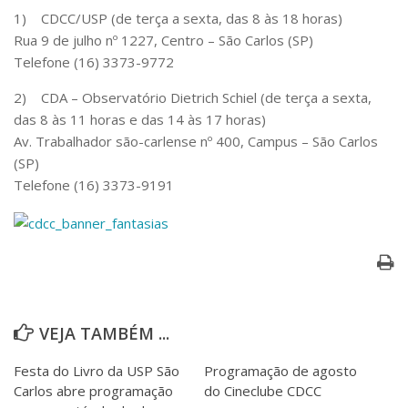
Serviços
1) CDCC/USP (de terça a sexta, das 8 às 18 horas)
Bibliotecas
Rua 9 de julho nº 1227, Centro – São Carlos (SP)
Apoio ao Estudante
Telefone (16) 3373-9772
Segurança, Trânsito e Prevenção
RH, Administrativo e Financeiro
2) CDA – Observatório Dietrich Schiel (de terça a sexta,
Outros serviços
das 8 às 11 horas e das 14 às 17 horas)
Comunicação
Av. Trabalhador são-carlense nº 400, Campus – São Carlos
(SP)
Assessorias e Mídias
Telefone (16) 3373-9191
Aplicativos e Sites
Jornal da USP
Agenda de Eventos
Defesa de Teses
VEJA TAMBÉM ...
Festa do Livro da USP São
Programação de agosto
Carlos abre programação
do Cineclube CDCC