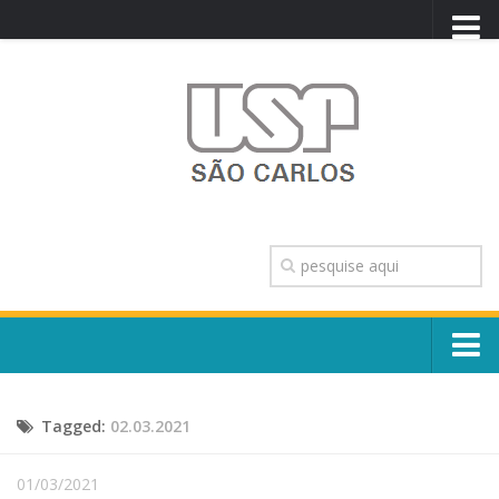
PORTAL USP
WEBMAIL
NEWSLETTER
VIDEOCAST
SISTEMAS USP
TRANSPARÊNCIA
OUVIDORIA
CONTATO
Sobre o Campus
ENGLISH
Tagged:
02.03.2021
Escola, Institutos e Órgãos
Conselho Gestor e Dirigentes
Núcleos e Comissões
01/03/2021
História e Números