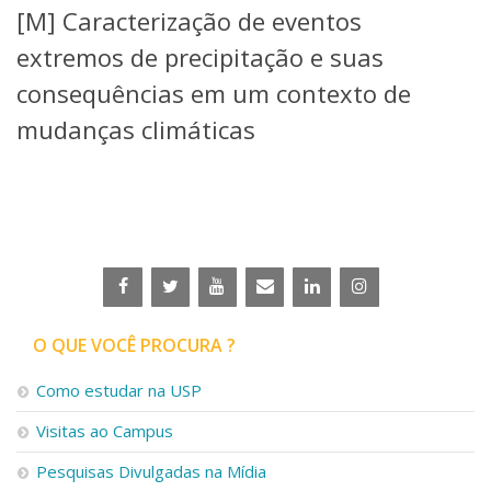
[M] Caracterização de eventos
Telefones e Mapas
Pessoas
extremos de precipitação e suas
Ensino
consequências em um contexto de
Graduação
mudanças climáticas
Pós-Graduação
Educação a distância
Cursos de Extensão
Pesquisa e Inovação
Linhas de Pesquisa
Centros, Núcleos e Projetos em Rede
Pós-doutorado
Iniciação Científica
Transferência de Tecnologia
O QUE VOCÊ PROCURA ?
Empresas Juniores
Extensão à Comunidade
Como estudar na USP
Projetos, Programas e Cursos
Visitas ao Campus
Artes, Cultura e Esportes
Museus e Espaços Interativos
Pesquisas Divulgadas na Mídia