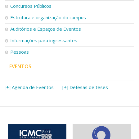
Serviços
Concursos Públicos
Bibliotecas
Estrutura e organização do campus
Apoio ao Estudante
Segurança, Trânsito e Prevenção
Auditórios e Espaços de Eventos
RH, Administrativo e Financeiro
Outros serviços
Informações para ingressantes
Comunicação
Pessoas
Assessorias e Mídias
Aplicativos e Sites
EVENTOS
Jornal da USP
Agenda de Eventos
Defesa de Teses
[+] Agenda de Eventos
[+] Defesas de teses