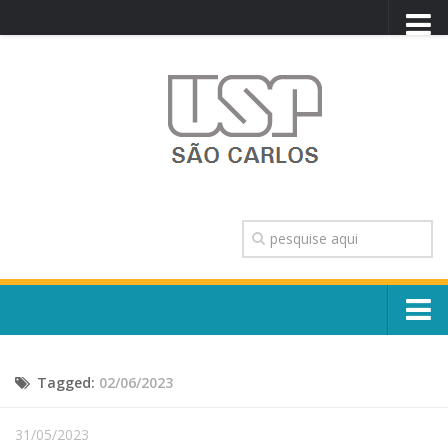
PORTAL USP
WEBMAIL
NEWSLETTER
VIDEOCAST
SISTEMAS USP
TRANSPARÊNCIA
OUVIDORIA
CONTATO
Sobre o Campus
ENGLISH
Tagged:
02/06/2023
Escola, Institutos e Órgãos
Conselho Gestor e Dirigentes
Núcleos e Comissões
31/05/2023
História e Números