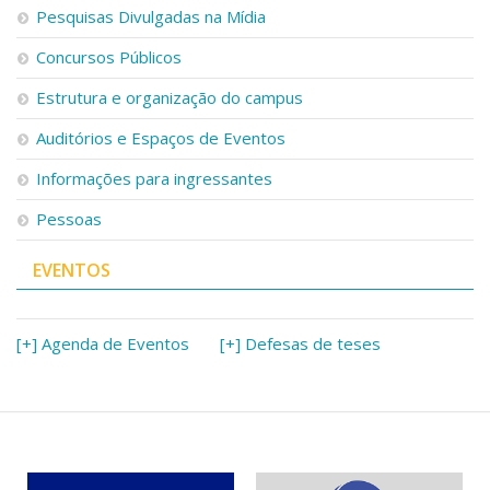
Serviços
Pesquisas Divulgadas na Mídia
Bibliotecas
Concursos Públicos
Apoio ao Estudante
Segurança, Trânsito e Prevenção
Estrutura e organização do campus
RH, Administrativo e Financeiro
Outros serviços
Auditórios e Espaços de Eventos
Comunicação
Informações para ingressantes
Assessorias e Mídias
Pessoas
Aplicativos e Sites
Jornal da USP
Agenda de Eventos
EVENTOS
Defesa de Teses
[+] Agenda de Eventos
[+] Defesas de teses