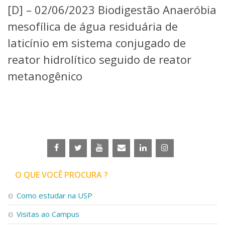
[D] – 02/06/2023 Biodigestão Anaeróbia
Telefones e Mapas
Pessoas
mesofílica de água residuária de
Ensino
laticínio em sistema conjugado de
Graduação
reator hidrolítico seguido de reator
Pós-Graduação
Educação a distância
metanogênico
Cursos de Extensão
Pesquisa e Inovação
Linhas de Pesquisa
Centros, Núcleos e Projetos em Rede
Pós-doutorado
Iniciação Científica
Transferência de Tecnologia
Empresas Juniores
O QUE VOCÊ PROCURA ?
Extensão à Comunidade
Projetos, Programas e Cursos
Como estudar na USP
Artes, Cultura e Esportes
Visitas ao Campus
Museus e Espaços Interativos