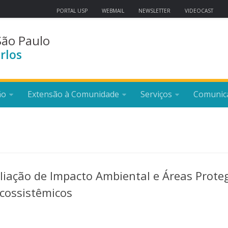
PORTAL USP
WEBMAIL
NEWSLETTER
VIDEOCAST
São Paulo
rlos
ão
Extensão à Comunidade
Serviços
Comunic
liação de Impacto Ambiental e Áreas Prote
ecossistêmicos