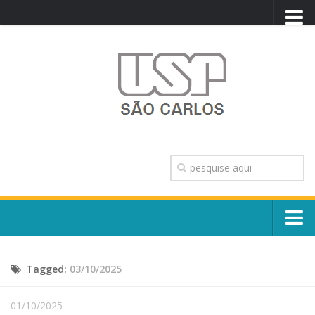
PORTAL USP
WEBMAIL
NEWSLETTER
VIDEOCAST
SISTEMAS USP
TRANSPARÊNCIA
OUVIDORIA
CONTATO
Sobre o Campus
ENGLISH
Tagged:
03/10/2025
Escola, Institutos e Órgãos
Conselho Gestor e Dirigentes
Núcleos e Comissões
01/10/2025
História e Números