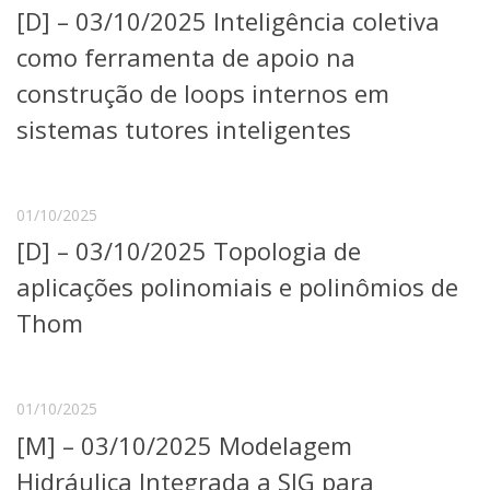
[D] – 03/10/2025 Inteligência coletiva
Telefones e Mapas
Pessoas
como ferramenta de apoio na
Ensino
construção de loops internos em
Graduação
sistemas tutores inteligentes
Pós-Graduação
Educação a distância
Cursos de Extensão
Pesquisa e Inovação
01/10/2025
Linhas de Pesquisa
[D] – 03/10/2025 Topologia de
Centros, Núcleos e Projetos em Rede
aplicações polinomiais e polinômios de
Pós-doutorado
Iniciação Científica
Thom
Transferência de Tecnologia
Empresas Juniores
Extensão à Comunidade
01/10/2025
Projetos, Programas e Cursos
[M] – 03/10/2025 Modelagem
Artes, Cultura e Esportes
Museus e Espaços Interativos
Hidráulica Integrada a SIG para