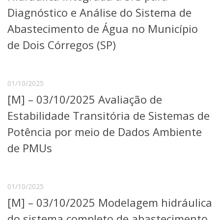
Serviços
Diagnóstico e Análise do Sistema de
Bibliotecas
Abastecimento de Água no Município
Apoio ao Estudante
Segurança, Trânsito e Prevenção
de Dois Córregos (SP)
RH, Administrativo e Financeiro
Outros serviços
Comunicação
01/10/2025
Assessorias e Mídias
[M] – 03/10/2025 Avaliação de
Aplicativos e Sites
Jornal da USP
Estabilidade Transitória de Sistemas de
Agenda de Eventos
Potência por meio de Dados Ambiente
Defesa de Teses
de PMUs
01/10/2025
[M] – 03/10/2025 Modelagem hidráulica
do sistema completo de abastecimento