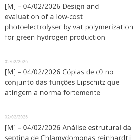
[M] – 04/02/2026 Design and
Telefones e Mapas
Pessoas
evaluation of a low-cost
Ensino
photoelectrolyser by vat polymerization
Graduação
for green hydrogen production
Pós-Graduação
Educação a distância
Cursos de Extensão
Pesquisa e Inovação
02/02/2026
Linhas de Pesquisa
[M] – 04/02/2026 Cópias de c0 no
Centros, Núcleos e Projetos em Rede
conjunto das funções Lipschitz que
Pós-doutorado
Iniciação Científica
atingem a norma fortemente
Transferência de Tecnologia
Empresas Juniores
Extensão à Comunidade
02/02/2026
Projetos, Programas e Cursos
[M] – 04/02/2026 Análise estrutural da
Artes, Cultura e Esportes
Museus e Espaços Interativos
septina de Chlamydomonas reinhardtii