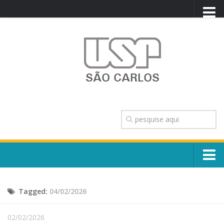
PORTAL USP
WEBMAIL
NEWSLETTER
VIDEOCAST
SISTEMAS USP
TRANSPARÊNCIA
OUVIDORIA
CONTATO
Sobre o Campus
ENGLISH
Tagged:
04/02/2026
Escola, Institutos e Órgãos
Conselho Gestor e Dirigentes
Núcleos e Comissões
02/02/2026
História e Números