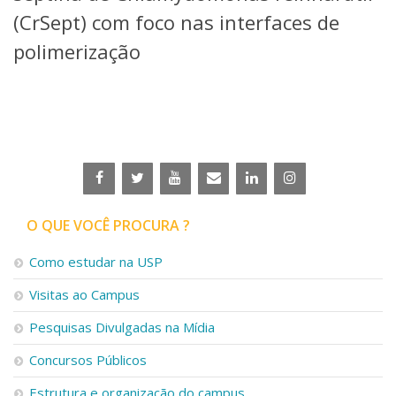
Serviços
(CrSept) com foco nas interfaces de
Bibliotecas
polimerização
Apoio ao Estudante
Segurança, Trânsito e Prevenção
RH, Administrativo e Financeiro
Outros serviços
Comunicação
Assessorias e Mídias
Aplicativos e Sites
Jornal da USP
Agenda de Eventos
O QUE VOCÊ PROCURA ?
Defesa de Teses
Como estudar na USP
Visitas ao Campus
Pesquisas Divulgadas na Mídia
Concursos Públicos
Estrutura e organização do campus