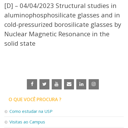
[D] – 04/04/2023 Structural studies in
Telefones e Mapas
Pessoas
aluminophosphosilicate glasses and in
Ensino
cold-pressurized borosilicate glasses by
Graduação
Nuclear Magnetic Resonance in the
Pós-Graduação
Educação a distância
solid state
Cursos de Extensão
Pesquisa e Inovação
Linhas de Pesquisa
Centros, Núcleos e Projetos em Rede
Pós-doutorado
Iniciação Científica
Transferência de Tecnologia
Empresas Juniores
O QUE VOCÊ PROCURA ?
Extensão à Comunidade
Projetos, Programas e Cursos
Como estudar na USP
Artes, Cultura e Esportes
Visitas ao Campus
Museus e Espaços Interativos