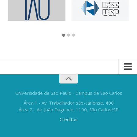
Universidade de São Paulo - Campus de São Carlos
Área 1 - Av. Trabalhador são-carlense, 400
Área 2 - Av. João Dagnone, 1100, São Carlos/SP
Créditos