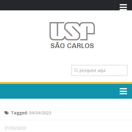
PORTAL USP
WEBMAIL
NEWSLETTER
VIDEOCAST
SISTEMAS USP
TRANSPARÊNCIA
OUVIDORIA
CONTATO
Sobre o Campus
ENGLISH
Tagged:
04/04/2023
Escola, Institutos e Órgãos
Conselho Gestor e Dirigentes
Núcleos e Comissões
31/03/2023
História e Números