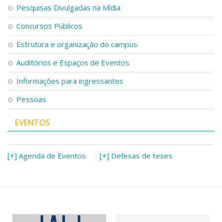
Serviços
Pesquisas Divulgadas na Mídia
Bibliotecas
Concursos Públicos
Apoio ao Estudante
Segurança, Trânsito e Prevenção
Estrutura e organização do campus
RH, Administrativo e Financeiro
Outros serviços
Auditórios e Espaços de Eventos
Comunicação
Informações para ingressantes
Assessorias e Mídias
Pessoas
Aplicativos e Sites
Jornal da USP
Agenda de Eventos
EVENTOS
Defesa de Teses
[+] Agenda de Eventos
[+] Defesas de teses