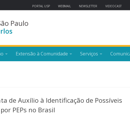
PORTAL USP
WEBMAIL
NEWSLETTER
VIDEOCAST
São Paulo
rlos
ão
Extensão à Comunidade
Serviços
Comunic
a de Auxílio à Identificação de Possíveis
por PEPs no Brasil