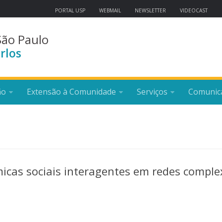
PORTAL USP
WEBMAIL
NEWSLETTER
VIDEOCAST
São Paulo
rlos
ão
Extensão à Comunidade
Serviços
Comunic
icas sociais interagentes em redes comple