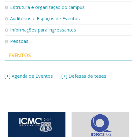
Serviços
Estrutura e organização do campus
Bibliotecas
Auditórios e Espaços de Eventos
Apoio ao Estudante
Segurança, Trânsito e Prevenção
Informações para ingressantes
RH, Administrativo e Financeiro
Outros serviços
Pessoas
Comunicação
EVENTOS
Assessorias e Mídias
Aplicativos e Sites
Jornal da USP
Agenda de Eventos
[+] Agenda de Eventos
[+] Defesas de teses
Defesa de Teses