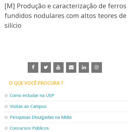
[M] Produção e caracterização de ferros
Telefones e Mapas
Pessoas
fundidos nodulares com altos teores de
Ensino
silício
Graduação
Pós-Graduação
Educação a distância
Cursos de Extensão
Pesquisa e Inovação
Linhas de Pesquisa
Centros, Núcleos e Projetos em Rede
Pós-doutorado
O QUE VOCÊ PROCURA ?
Iniciação Científica
Transferência de Tecnologia
Como estudar na USP
Empresas Juniores
Extensão à Comunidade
Visitas ao Campus
Projetos, Programas e Cursos
Pesquisas Divulgadas na Mídia
Artes, Cultura e Esportes
Museus e Espaços Interativos
Concursos Públicos