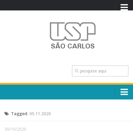
PORTAL USP
WEBMAIL
NEWSLETTER
VIDEOCAST
SISTEMAS USP
TRANSPARÊNCIA
OUVIDORIA
CONTATO
Sobre o Campus
ENGLISH
Tagged:
05.11.2020
Escola, Institutos e Órgãos
Conselho Gestor e Dirigentes
Núcleos e Comissões
30/10/2020
História e Números