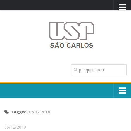
PORTAL USP
WEBMAIL
NEWSLETTER
VIDEOCAST
SISTEMAS USP
TRANSPARÊNCIA
OUVIDORIA
CONTATO
Sobre o Campus
ENGLISH
Tagged:
06.12.2018
Escola, Institutos e Órgãos
Conselho Gestor e Dirigentes
Núcleos e Comissões
05/12/2018
História e Números