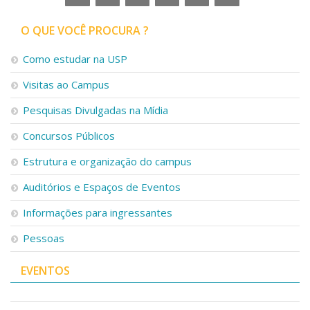
Serviços
Bibliotecas
O QUE VOCÊ PROCURA ?
Apoio ao Estudante
Segurança, Trânsito e Prevenção
Como estudar na USP
RH, Administrativo e Financeiro
Visitas ao Campus
Outros serviços
Comunicação
Pesquisas Divulgadas na Mídia
Assessorias e Mídias
Concursos Públicos
Aplicativos e Sites
Jornal da USP
Estrutura e organização do campus
Agenda de Eventos
Defesa de Teses
Auditórios e Espaços de Eventos
Informações para ingressantes
Pessoas
EVENTOS