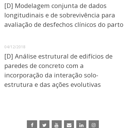
[D] Modelagem conjunta de dados
Telefones e Mapas
Pessoas
longitudinais e de sobrevivência para
Ensino
avaliação de desfechos clínicos do parto
Graduação
Pós-Graduação
Educação a distância
Cursos de Extensão
04/12/2018
[D] Análise estrutural de edifícios de
Pesquisa e Inovação
Linhas de Pesquisa
paredes de concreto com a
Centros, Núcleos e Projetos em Rede
incorporação da interação solo-
Pós-doutorado
Iniciação Científica
estrutura e das ações evolutivas
Transferência de Tecnologia
Empresas Juniores
Extensão à Comunidade
Projetos, Programas e Cursos
Artes, Cultura e Esportes
Museus e Espaços Interativos