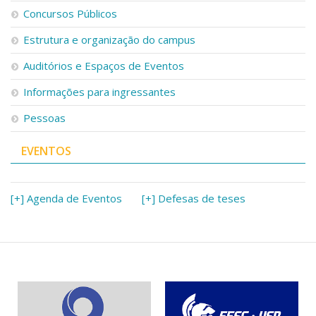
Serviços
Concursos Públicos
Bibliotecas
Estrutura e organização do campus
Apoio ao Estudante
Segurança, Trânsito e Prevenção
Auditórios e Espaços de Eventos
RH, Administrativo e Financeiro
Outros serviços
Informações para ingressantes
Comunicação
Pessoas
Assessorias e Mídias
Aplicativos e Sites
EVENTOS
Jornal da USP
Agenda de Eventos
Defesa de Teses
[+] Agenda de Eventos
[+] Defesas de teses