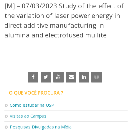
[M] – 07/03/2023 Study of the effect of
Telefones e Mapas
Pessoas
the variation of laser power energy in
Ensino
direct additive manufacturing in
Graduação
alumina and electrofused mullite
Pós-Graduação
Educação a distância
Cursos de Extensão
Pesquisa e Inovação
Linhas de Pesquisa
Centros, Núcleos e Projetos em Rede
Pós-doutorado
Iniciação Científica
Transferência de Tecnologia
O QUE VOCÊ PROCURA ?
Empresas Juniores
Extensão à Comunidade
Como estudar na USP
Projetos, Programas e Cursos
Visitas ao Campus
Artes, Cultura e Esportes
Museus e Espaços Interativos
Pesquisas Divulgadas na Mídia