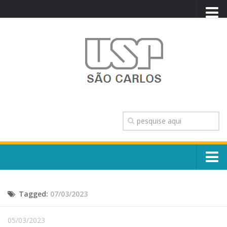
PORTAL USP
WEBMAIL
NEWSLETTER
VIDEOCAST
SISTEMAS USP
TRANSPARÊNCIA
OUVIDORIA
CONTATO
Sobre o Campus
ENGLISH
Tagged:
07/03/2023
Escola, Institutos e Órgãos
Conselho Gestor e Dirigentes
Núcleos e Comissões
05/03/2023
História e Números