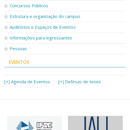
Serviços
Concursos Públicos
Bibliotecas
Estrutura e organização do campus
Apoio ao Estudante
Segurança, Trânsito e Prevenção
Auditórios e Espaços de Eventos
RH, Administrativo e Financeiro
Outros serviços
Informações para ingressantes
Comunicação
Pessoas
Assessorias e Mídias
Aplicativos e Sites
EVENTOS
Jornal da USP
Agenda de Eventos
Defesa de Teses
[+] Agenda de Eventos
[+] Defesas de teses