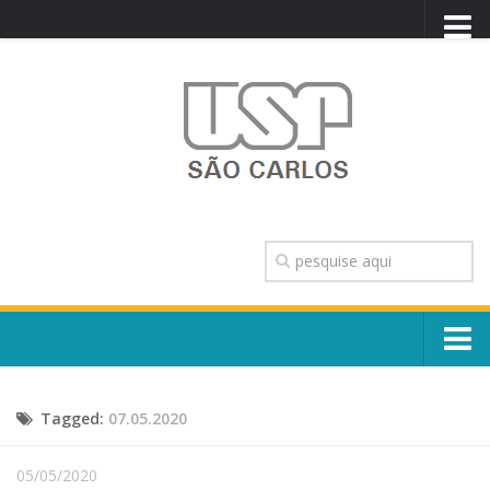
PORTAL USP
WEBMAIL
NEWSLETTER
VIDEOCAST
SISTEMAS USP
TRANSPARÊNCIA
OUVIDORIA
CONTATO
Sobre o Campus
ENGLISH
Tagged:
07.05.2020
Escola, Institutos e Órgãos
Conselho Gestor e Dirigentes
Núcleos e Comissões
05/05/2020
História e Números