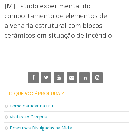
[M] Estudo experimental do
Telefones e Mapas
Pessoas
comportamento de elementos de
Ensino
alvenaria estrutural com blocos
Graduação
cerâmicos em situação de incêndio
Pós-Graduação
Educação a distância
Cursos de Extensão
Pesquisa e Inovação
Linhas de Pesquisa
Centros, Núcleos e Projetos em Rede
Pós-doutorado
Iniciação Científica
Transferência de Tecnologia
O QUE VOCÊ PROCURA ?
Empresas Juniores
Extensão à Comunidade
Como estudar na USP
Projetos, Programas e Cursos
Visitas ao Campus
Artes, Cultura e Esportes
Museus e Espaços Interativos
Pesquisas Divulgadas na Mídia