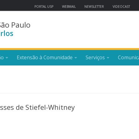
PORTAL USP
WEBMAIL
NEWSLETTER
VIDEOCAST
São Paulo
rlos
ão
Extensão à Comunidade
Serviços
Comunic
asses de Stiefel-Whitney