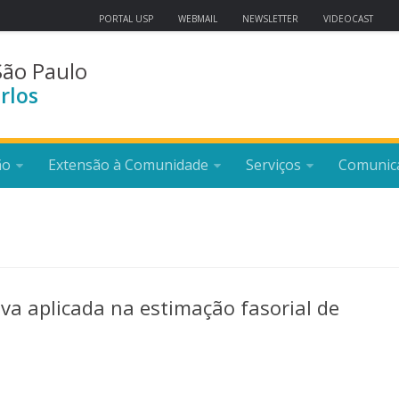
PORTAL USP
WEBMAIL
NEWSLETTER
VIDEOCAST
São Paulo
rlos
ão
Extensão à Comunidade
Serviços
Comunic
iva aplicada na estimação fasorial de