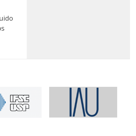
quido
os