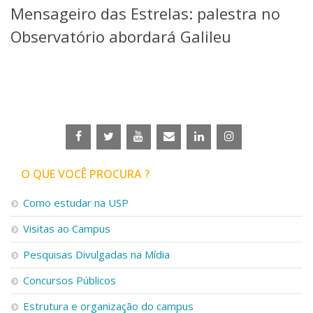
Mensageiro das Estrelas: palestra no
Telefones e Mapas
Pessoas
Observatório abordará Galileu
Ensino
Graduação
Pós-Graduação
Educação a distância
Cursos de Extensão
Pesquisa e Inovação
Linhas de Pesquisa
Centros, Núcleos e Projetos em Rede
O QUE VOCÊ PROCURA ?
Pós-doutorado
Iniciação Científica
Como estudar na USP
Transferência de Tecnologia
Visitas ao Campus
Empresas Juniores
Extensão à Comunidade
Pesquisas Divulgadas na Mídia
Projetos, Programas e Cursos
Concursos Públicos
Artes, Cultura e Esportes
Museus e Espaços Interativos
Estrutura e organização do campus