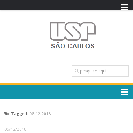
PORTAL USP
WEBMAIL
NEWSLETTER
VIDEOCAST
SISTEMAS USP
TRANSPARÊNCIA
OUVIDORIA
CONTATO
Sobre o Campus
ENGLISH
Tagged:
08.12.2018
Escola, Institutos e Órgãos
Conselho Gestor e Dirigentes
Núcleos e Comissões
05/12/2018
História e Números