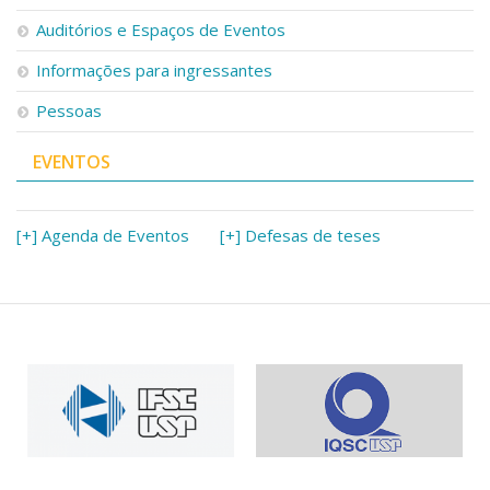
Serviços
Auditórios e Espaços de Eventos
Bibliotecas
Apoio ao Estudante
Informações para ingressantes
Segurança, Trânsito e Prevenção
Pessoas
RH, Administrativo e Financeiro
Outros serviços
EVENTOS
Comunicação
Assessorias e Mídias
Aplicativos e Sites
[+] Agenda de Eventos
[+] Defesas de teses
Jornal da USP
Agenda de Eventos
Defesa de Teses