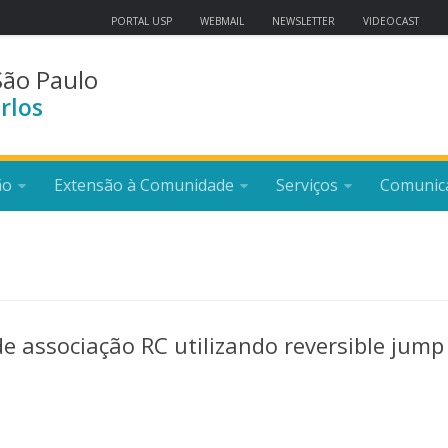
PORTAL USP
WEBMAIL
NEWSLETTER
VIDEOCAST
São Paulo
rlos
ão
Extensão à Comunidade
Serviços
Comunic
e associação RC utilizando reversible jump