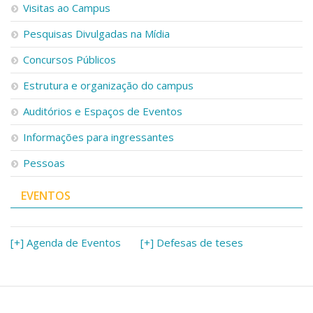
Serviços
Visitas ao Campus
Bibliotecas
Pesquisas Divulgadas na Mídia
Apoio ao Estudante
Segurança, Trânsito e Prevenção
Concursos Públicos
RH, Administrativo e Financeiro
Estrutura e organização do campus
Outros serviços
Comunicação
Auditórios e Espaços de Eventos
Assessorias e Mídias
Informações para ingressantes
Aplicativos e Sites
Jornal da USP
Pessoas
Agenda de Eventos
Defesa de Teses
EVENTOS
[+] Agenda de Eventos
[+] Defesas de teses