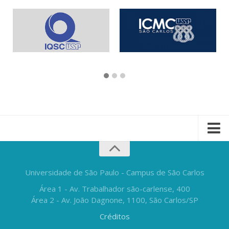
Universidade de São Paulo - Campus de São Carlos
Área 1 - Av. Trabalhador são-carlense, 400
Área 2 - Av. João Dagnone, 1100, São Carlos/SP
Créditos