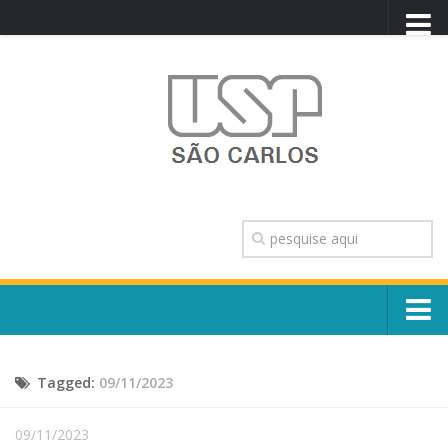
PORTAL USP
WEBMAIL
NEWSLETTER
VIDEOCAST
SISTEMAS USP
TRANSPARÊNCIA
OUVIDORIA
CONTATO
Sobre o Campus
ENGLISH
Tagged:
09/11/2023
Escola, Institutos e Órgãos
Conselho Gestor e Dirigentes
Núcleos e Comissões
09/11/2023
História e Números