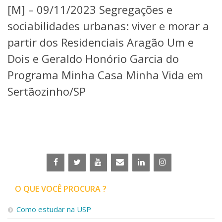
[M] – 09/11/2023 Segregações e
Telefones e Mapas
Pessoas
sociabilidades urbanas: viver e morar a
Ensino
partir dos Residenciais Aragão Um e
Graduação
Dois e Geraldo Honório Garcia do
Pós-Graduação
Educação a distância
Programa Minha Casa Minha Vida em
Cursos de Extensão
Sertãozinho/SP
Pesquisa e Inovação
Linhas de Pesquisa
Centros, Núcleos e Projetos em Rede
Pós-doutorado
Iniciação Científica
Transferência de Tecnologia
Empresas Juniores
Extensão à Comunidade
O QUE VOCÊ PROCURA ?
Projetos, Programas e Cursos
Artes, Cultura e Esportes
Como estudar na USP
Museus e Espaços Interativos