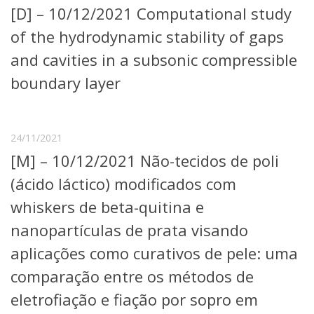
[D] – 10/12/2021 Computational study
Telefones e Mapas
Pessoas
of the hydrodynamic stability of gaps
Ensino
and cavities in a subsonic compressible
Graduação
boundary layer
Pós-Graduação
Educação a distância
Cursos de Extensão
Pesquisa e Inovação
24/11/2021
Linhas de Pesquisa
[M] – 10/12/2021 Não-tecidos de poli
Centros, Núcleos e Projetos em Rede
(ácido láctico) modificados com
Pós-doutorado
Iniciação Científica
whiskers de beta-quitina e
Transferência de Tecnologia
nanopartículas de prata visando
Empresas Juniores
Extensão à Comunidade
aplicações como curativos de pele: uma
Projetos, Programas e Cursos
comparação entre os métodos de
Artes, Cultura e Esportes
eletrofiação e fiação por sopro em
Museus e Espaços Interativos