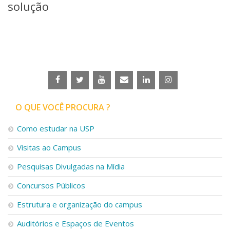
solução
Serviços
Bibliotecas
Apoio ao Estudante
Segurança, Trânsito e Prevenção
RH, Administrativo e Financeiro
Outros serviços
Comunicação
Assessorias e Mídias
Aplicativos e Sites
O QUE VOCÊ PROCURA ?
Jornal da USP
Agenda de Eventos
Como estudar na USP
Defesa de Teses
Visitas ao Campus
Pesquisas Divulgadas na Mídia
Concursos Públicos
Estrutura e organização do campus
Auditórios e Espaços de Eventos