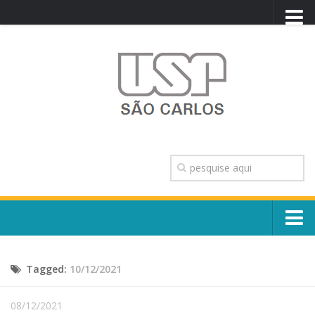
PORTAL USP
WEBMAIL
NEWSLETTER
VIDEOCAST
SISTEMAS USP
TRANSPARÊNCIA
OUVIDORIA
CONTATO
Sobre o Campus
ENGLISH
Tagged:
10/12/2021
Escola, Institutos e Órgãos
Conselho Gestor e Dirigentes
Núcleos e Comissões
08/12/2021
História e Números