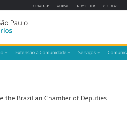
PORTAL USP
WEBMAIL
NEWSLETTER
VIDEOCAST
São Paulo
rlos
ão
Extensão à Comunidade
Serviços
Comunic
e the Brazilian Chamber of Deputies