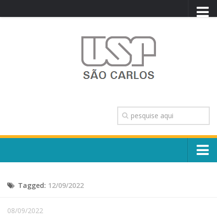
PORTAL USP
WEBMAIL
NEWSLETTER
VIDEOCAST
SISTEMAS USP
TRANSPARÊNCIA
OUVIDORIA
CONTATO
Sobre o Campus
ENGLISH
Tagged:
12/09/2022
Escola, Institutos e Órgãos
Conselho Gestor e Dirigentes
Núcleos e Comissões
08/09/2022
História e Números