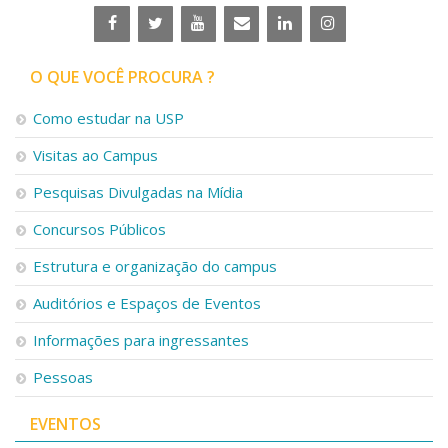
Serviços
Bibliotecas
Apoio ao Estudante
O QUE VOCÊ PROCURA ?
Segurança, Trânsito e Prevenção
RH, Administrativo e Financeiro
Como estudar na USP
Outros serviços
Comunicação
Visitas ao Campus
Assessorias e Mídias
Pesquisas Divulgadas na Mídia
Aplicativos e Sites
Jornal da USP
Concursos Públicos
Agenda de Eventos
Estrutura e organização do campus
Defesa de Teses
Auditórios e Espaços de Eventos
Informações para ingressantes
Pessoas
EVENTOS