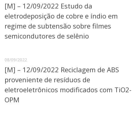
[M] – 12/09/2022 Estudo da
Telefones e Mapas
Pessoas
eletrodeposição de cobre e índio em
Ensino
regime de subtensão sobre filmes
Graduação
semicondutores de selênio
Pós-Graduação
Educação a distância
Cursos de Extensão
Pesquisa e Inovação
08/09/2022
Linhas de Pesquisa
[M] – 12/09/2022 Reciclagem de ABS
Centros, Núcleos e Projetos em Rede
proveniente de resíduos de
Pós-doutorado
Iniciação Científica
eletroeletrônicos modificados com TiO2-
Transferência de Tecnologia
OPM
Empresas Juniores
Extensão à Comunidade
Projetos, Programas e Cursos
Artes, Cultura e Esportes
Museus e Espaços Interativos