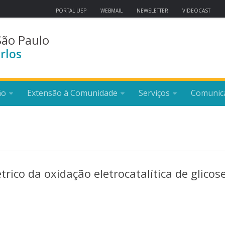
PORTAL USP
WEBMAIL
NEWSLETTER
VIDEOCAST
São Paulo
rlos
ão
Extensão à Comunidade
Serviços
Comunic
ico da oxidação eletrocatalítica de glicos