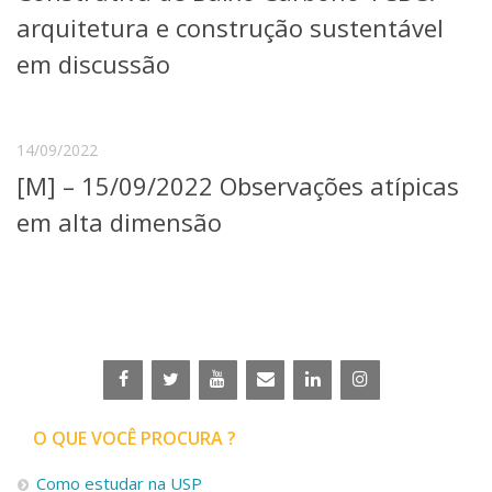
Serviços
arquitetura e construção sustentável
Bibliotecas
em discussão
Apoio ao Estudante
Segurança, Trânsito e Prevenção
RH, Administrativo e Financeiro
Outros serviços
14/09/2022
Comunicação
[M] – 15/09/2022 Observações atípicas
Assessorias e Mídias
em alta dimensão
Aplicativos e Sites
Jornal da USP
Agenda de Eventos
Defesa de Teses
O QUE VOCÊ PROCURA ?
Como estudar na USP