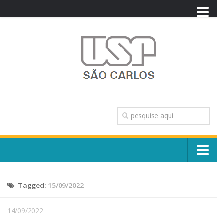
PORTAL USP
WEBMAIL
NEWSLETTER
VIDEOCAST
SISTEMAS USP
TRANSPARÊNCIA
OUVIDORIA
CONTATO
Sobre o Campus
ENGLISH
Tagged:
15/09/2022
Escola, Institutos e Órgãos
Conselho Gestor e Dirigentes
Núcleos e Comissões
14/09/2022
História e Números