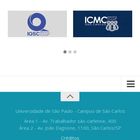
Universidade de São Paulo - Campus de São Carlos
Área 1 - Av. Trabalhador são-carlense, 400
Área 2 - Av. João Dagnone, 1100, São Carlos/SP
Créditos