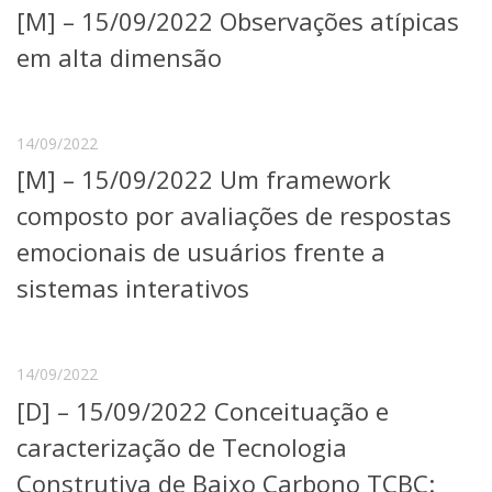
[M] – 15/09/2022 Observações atípicas
Telefones e Mapas
Pessoas
em alta dimensão
Ensino
Graduação
Pós-Graduação
14/09/2022
Educação a distância
[M] – 15/09/2022 Um framework
Cursos de Extensão
composto por avaliações de respostas
Pesquisa e Inovação
Linhas de Pesquisa
emocionais de usuários frente a
Centros, Núcleos e Projetos em Rede
sistemas interativos
Pós-doutorado
Iniciação Científica
Transferência de Tecnologia
Empresas Juniores
14/09/2022
Extensão à Comunidade
[D] – 15/09/2022 Conceituação e
Projetos, Programas e Cursos
caracterização de Tecnologia
Artes, Cultura e Esportes
Museus e Espaços Interativos
Construtiva de Baixo Carbono TCBC: