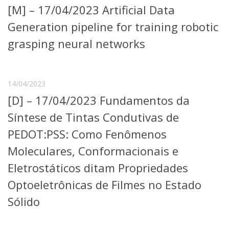
[M] – 17/04/2023 Artificial Data
Telefones e Mapas
Pessoas
Generation pipeline for training robotic
Ensino
grasping neural networks
Graduação
Pós-Graduação
Educação a distância
Cursos de Extensão
14/04/2023
[D] – 17/04/2023 Fundamentos da
Pesquisa e Inovação
Linhas de Pesquisa
Síntese de Tintas Condutivas de
Centros, Núcleos e Projetos em Rede
PEDOT:PSS: Como Fenômenos
Pós-doutorado
Iniciação Científica
Moleculares, Conformacionais e
Transferência de Tecnologia
Eletrostáticos ditam Propriedades
Empresas Juniores
Extensão à Comunidade
Optoeletrônicas de Filmes no Estado
Projetos, Programas e Cursos
Sólido
Artes, Cultura e Esportes
Museus e Espaços Interativos