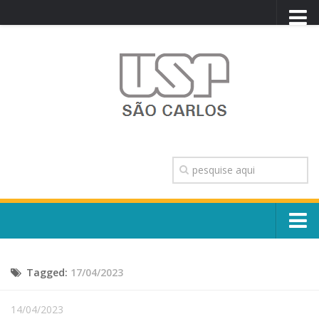
PORTAL USP
WEBMAIL
NEWSLETTER
VIDEOCAST
SISTEMAS USP
TRANSPARÊNCIA
OUVIDORIA
CONTATO
Sobre o Campus
ENGLISH
Tagged:
17/04/2023
Escola, Institutos e Órgãos
Conselho Gestor e Dirigentes
Núcleos e Comissões
14/04/2023
História e Números