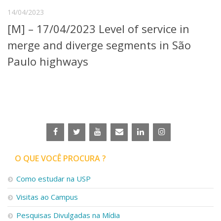
Serviços
14/04/2023
Bibliotecas
[M] – 17/04/2023 Level of service in
Apoio ao Estudante
Segurança, Trânsito e Prevenção
merge and diverge segments in São
RH, Administrativo e Financeiro
Paulo highways
Outros serviços
Comunicação
Assessorias e Mídias
Aplicativos e Sites
Jornal da USP
Agenda de Eventos
Defesa de Teses
O QUE VOCÊ PROCURA ?
Como estudar na USP
Visitas ao Campus
Pesquisas Divulgadas na Mídia