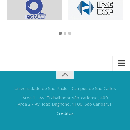
Universidade de São Paulo - Campus de São Carlos
Área 1 - Av. Trabalhador são-carlense, 400
Área 2 - Av. João Dagnone, 1100, São Carlos/SP
Créditos