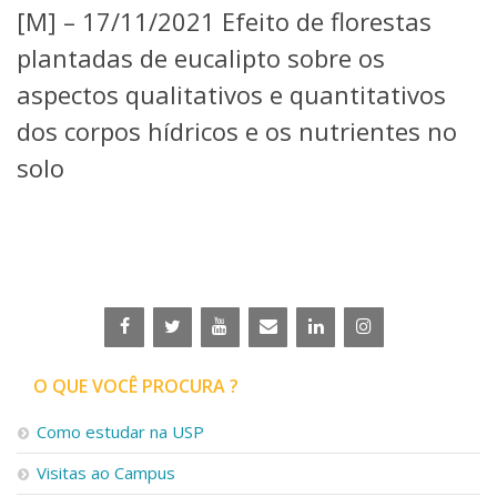
[M] – 17/11/2021 Efeito de florestas
Telefones e Mapas
Pessoas
plantadas de eucalipto sobre os
Ensino
aspectos qualitativos e quantitativos
Graduação
dos corpos hídricos e os nutrientes no
Pós-Graduação
Educação a distância
solo
Cursos de Extensão
Pesquisa e Inovação
Linhas de Pesquisa
Centros, Núcleos e Projetos em Rede
Pós-doutorado
Iniciação Científica
Transferência de Tecnologia
Empresas Juniores
O QUE VOCÊ PROCURA ?
Extensão à Comunidade
Projetos, Programas e Cursos
Como estudar na USP
Artes, Cultura e Esportes
Visitas ao Campus
Museus e Espaços Interativos