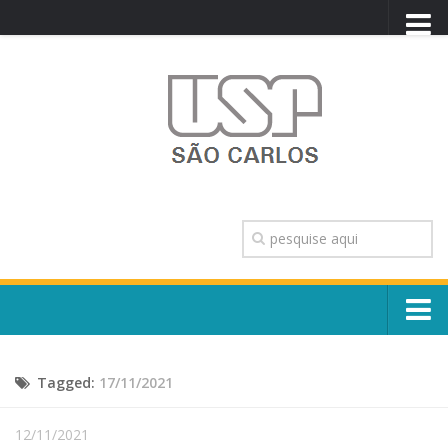
PORTAL USP
WEBMAIL
NEWSLETTER
VIDEOCAST
SISTEMAS USP
TRANSPARÊNCIA
OUVIDORIA
CONTATO
Sobre o Campus
ENGLISH
Tagged:
17/11/2021
Escola, Institutos e Órgãos
Conselho Gestor e Dirigentes
Núcleos e Comissões
12/11/2021
História e Números