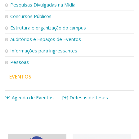
Serviços
Pesquisas Divulgadas na Mídia
Bibliotecas
Concursos Públicos
Apoio ao Estudante
Segurança, Trânsito e Prevenção
Estrutura e organização do campus
RH, Administrativo e Financeiro
Outros serviços
Auditórios e Espaços de Eventos
Comunicação
Informações para ingressantes
Assessorias e Mídias
Pessoas
Aplicativos e Sites
Jornal da USP
Agenda de Eventos
EVENTOS
Defesa de Teses
[+] Agenda de Eventos
[+] Defesas de teses