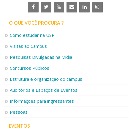
Serviços
Bibliotecas
Apoio ao Estudante
O QUE VOCÊ PROCURA ?
Segurança, Trânsito e Prevenção
RH, Administrativo e Financeiro
Como estudar na USP
Outros serviços
Comunicação
Visitas ao Campus
Assessorias e Mídias
Pesquisas Divulgadas na Mídia
Aplicativos e Sites
Jornal da USP
Concursos Públicos
Agenda de Eventos
Estrutura e organização do campus
Defesa de Teses
Auditórios e Espaços de Eventos
Informações para ingressantes
Pessoas
EVENTOS