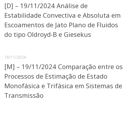
[D] – 19/11/2024 Análise de
Telefones e Mapas
Pessoas
Estabilidade Convectiva e Absoluta em
Ensino
Escoamentos de Jato Plano de Fluidos
Graduação
do tipo Oldroyd-B e Giesekus
Pós-Graduação
Educação a distância
Cursos de Extensão
Pesquisa e Inovação
18/11/2024
Linhas de Pesquisa
[M] – 19/11/2024 Comparação entre os
Centros, Núcleos e Projetos em Rede
Processos de Estimação de Estado
Pós-doutorado
Iniciação Científica
Monofásica e Trifásica em Sistemas de
Transferência de Tecnologia
Transmissão
Empresas Juniores
Extensão à Comunidade
Projetos, Programas e Cursos
Artes, Cultura e Esportes
Museus e Espaços Interativos