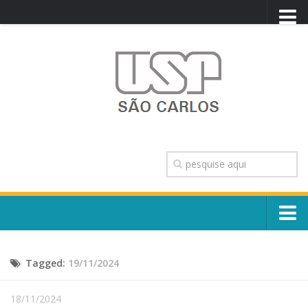
PORTAL USP
WEBMAIL
NEWSLETTER
VIDEOCAST
SISTEMAS USP
TRANSPARÊNCIA
OUVIDORIA
CONTATO
Sobre o Campus
ENGLISH
Tagged:
19/11/2024
Escola, Institutos e Órgãos
Conselho Gestor e Dirigentes
Núcleos e Comissões
18/11/2024
História e Números