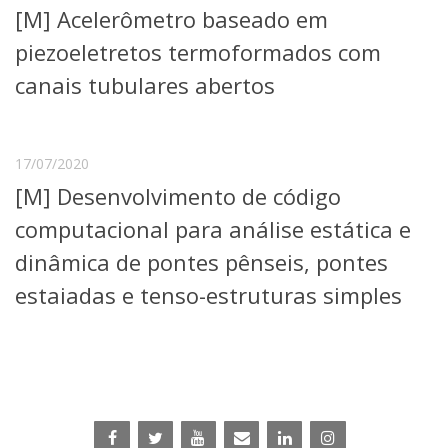
[M] Acelerômetro baseado em
Telefones e Mapas
Pessoas
piezoeletretos termoformados com
Ensino
canais tubulares abertos
Graduação
Pós-Graduação
Educação a distância
Cursos de Extensão
17/07/2020
[M] Desenvolvimento de código
Pesquisa e Inovação
Linhas de Pesquisa
computacional para análise estática e
Centros, Núcleos e Projetos em Rede
dinâmica de pontes pênseis, pontes
Pós-doutorado
Iniciação Científica
estaiadas e tenso-estruturas simples
Transferência de Tecnologia
Empresas Juniores
Extensão à Comunidade
Projetos, Programas e Cursos
Artes, Cultura e Esportes
Museus e Espaços Interativos