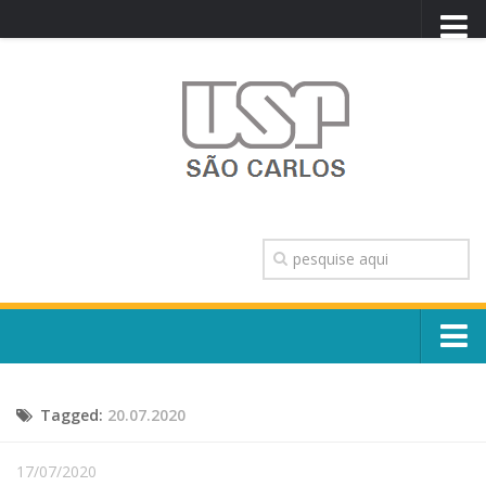
PORTAL USP
WEBMAIL
NEWSLETTER
VIDEOCAST
SISTEMAS USP
TRANSPARÊNCIA
OUVIDORIA
CONTATO
Sobre o Campus
ENGLISH
Tagged:
20.07.2020
Escola, Institutos e Órgãos
Conselho Gestor e Dirigentes
Núcleos e Comissões
17/07/2020
História e Números