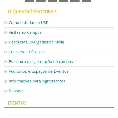
Serviços
Bibliotecas
O QUE VOCÊ PROCURA ?
Apoio ao Estudante
Segurança, Trânsito e Prevenção
Como estudar na USP
RH, Administrativo e Financeiro
Visitas ao Campus
Outros serviços
Comunicação
Pesquisas Divulgadas na Mídia
Assessorias e Mídias
Concursos Públicos
Aplicativos e Sites
Jornal da USP
Estrutura e organização do campus
Agenda de Eventos
Defesa de Teses
Auditórios e Espaços de Eventos
Informações para ingressantes
Pessoas
EVENTOS