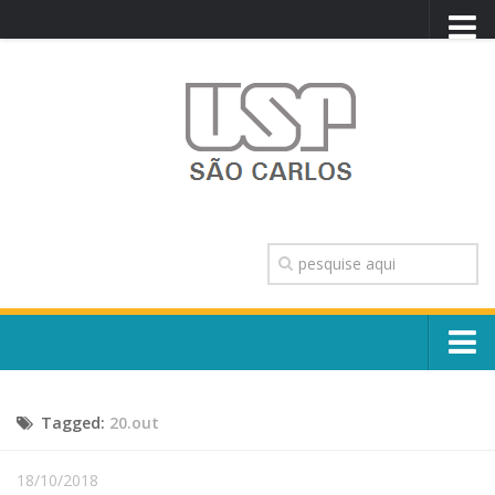
PORTAL USP
WEBMAIL
NEWSLETTER
VIDEOCAST
SISTEMAS USP
TRANSPARÊNCIA
OUVIDORIA
CONTATO
Sobre o Campus
ENGLISH
Tagged:
20.out
Escola, Institutos e Órgãos
Conselho Gestor e Dirigentes
Núcleos e Comissões
18/10/2018
História e Números