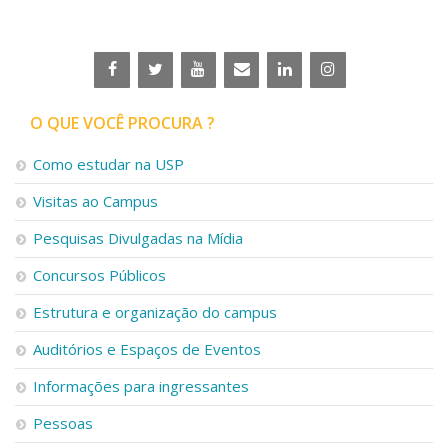
Serviços
Bibliotecas
Apoio ao Estudante
Segurança, Trânsito e Prevenção
RH, Administrativo e Financeiro
O QUE VOCÊ PROCURA ?
Outros serviços
Comunicação
Como estudar na USP
Assessorias e Mídias
Visitas ao Campus
Aplicativos e Sites
Jornal da USP
Pesquisas Divulgadas na Mídia
Agenda de Eventos
Defesa de Teses
Concursos Públicos
Estrutura e organização do campus
Auditórios e Espaços de Eventos
Informações para ingressantes
Pessoas