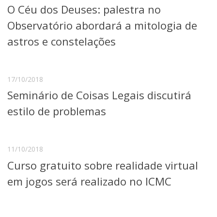
O Céu dos Deuses: palestra no
Telefones e Mapas
Pessoas
Observatório abordará a mitologia de
Ensino
astros e constelações
Graduação
Pós-Graduação
Educação a distância
Cursos de Extensão
17/10/2018
Seminário de Coisas Legais discutirá
Pesquisa e Inovação
Linhas de Pesquisa
estilo de problemas
Centros, Núcleos e Projetos em Rede
Pós-doutorado
Iniciação Científica
Transferência de Tecnologia
11/10/2018
Empresas Juniores
Curso gratuito sobre realidade virtual
Extensão à Comunidade
em jogos será realizado no ICMC
Projetos, Programas e Cursos
Artes, Cultura e Esportes
Museus e Espaços Interativos