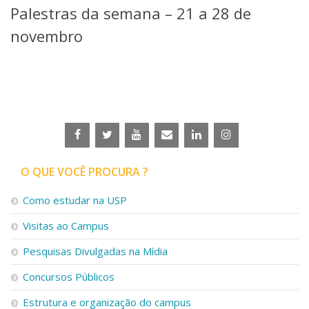
Palestras da semana – 21 a 28 de
Telefones e Mapas
Pessoas
novembro
Ensino
Graduação
Pós-Graduação
Educação a distância
Cursos de Extensão
Pesquisa e Inovação
Linhas de Pesquisa
Centros, Núcleos e Projetos em Rede
O QUE VOCÊ PROCURA ?
Pós-doutorado
Iniciação Científica
Como estudar na USP
Transferência de Tecnologia
Visitas ao Campus
Empresas Juniores
Extensão à Comunidade
Pesquisas Divulgadas na Mídia
Projetos, Programas e Cursos
Concursos Públicos
Artes, Cultura e Esportes
Museus e Espaços Interativos
Estrutura e organização do campus