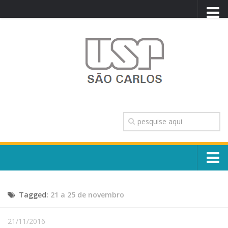
PORTAL USP
WEBMAIL
NEWSLETTER
VIDEOCAST
SISTEMAS USP
TRANSPARÊNCIA
OUVIDORIA
CONTATO
Sobre o Campus
ENGLISH
Tagged:
21 a 25 de novembro
Escola, Institutos e Órgãos
Conselho Gestor e Dirigentes
Núcleos e Comissões
21/11/2016
História e Números