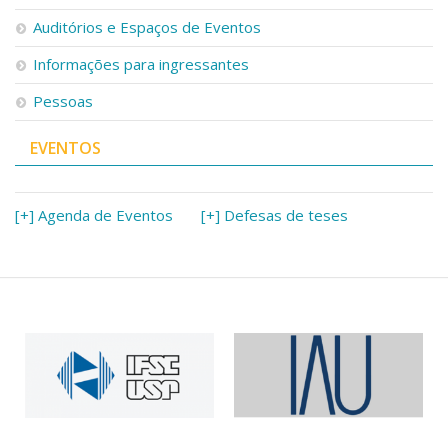
Serviços
Auditórios e Espaços de Eventos
Bibliotecas
Apoio ao Estudante
Informações para ingressantes
Segurança, Trânsito e Prevenção
Pessoas
RH, Administrativo e Financeiro
Outros serviços
EVENTOS
Comunicação
Assessorias e Mídias
Aplicativos e Sites
[+] Agenda de Eventos
[+] Defesas de teses
Jornal da USP
Agenda de Eventos
Defesa de Teses