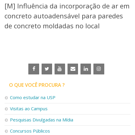
[M] Influência da incorporação de ar em
Telefones e Mapas
Pessoas
concreto autoadensável para paredes
Ensino
de concreto moldadas no local
Graduação
Pós-Graduação
Educação a distância
Cursos de Extensão
Pesquisa e Inovação
Linhas de Pesquisa
Centros, Núcleos e Projetos em Rede
Pós-doutorado
O QUE VOCÊ PROCURA ?
Iniciação Científica
Transferência de Tecnologia
Como estudar na USP
Empresas Juniores
Extensão à Comunidade
Visitas ao Campus
Projetos, Programas e Cursos
Pesquisas Divulgadas na Mídia
Artes, Cultura e Esportes
Museus e Espaços Interativos
Concursos Públicos