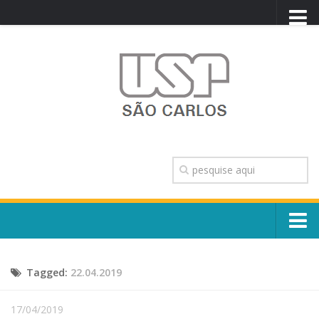
PORTAL USP
WEBMAIL
NEWSLETTER
VIDEOCAST
SISTEMAS USP
TRANSPARÊNCIA
OUVIDORIA
CONTATO
Sobre o Campus
ENGLISH
Tagged:
22.04.2019
Escola, Institutos e Órgãos
Conselho Gestor e Dirigentes
Núcleos e Comissões
17/04/2019
História e Números