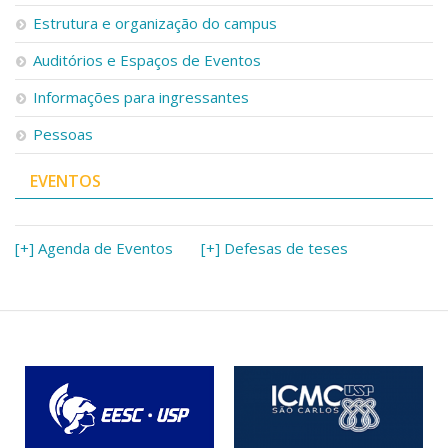
Serviços
Estrutura e organização do campus
Bibliotecas
Auditórios e Espaços de Eventos
Apoio ao Estudante
Segurança, Trânsito e Prevenção
Informações para ingressantes
RH, Administrativo e Financeiro
Outros serviços
Pessoas
Comunicação
EVENTOS
Assessorias e Mídias
Aplicativos e Sites
Jornal da USP
Agenda de Eventos
[+] Agenda de Eventos
[+] Defesas de teses
Defesa de Teses