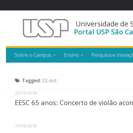
Universidade de 
Portal USP São Ca
Sobre o Campus
Ensino
Pesquisa e Inovaç
Tagged:
22.out
22/10/2018
EESC 65 anos: Concerto de violão acon
19/10/2018