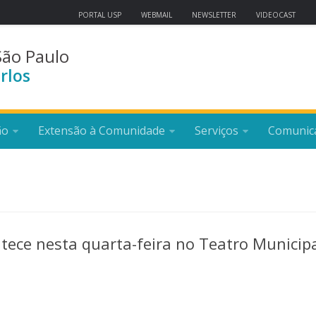
PORTAL USP
WEBMAIL
NEWSLETTER
VIDEOCAST
São Paulo
rlos
ão
Extensão à Comunidade
Serviços
Comunic
tece nesta quarta-feira no Teatro Municip