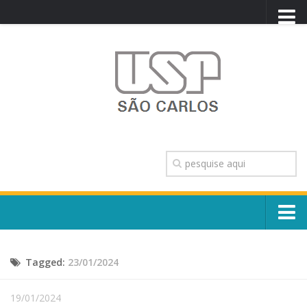
PORTAL USP
WEBMAIL
NEWSLETTER
VIDEOCAST
SISTEMAS USP
TRANSPARÊNCIA
OUVIDORIA
CONTATO
Sobre o Campus
ENGLISH
Tagged:
23/01/2024
Escola, Institutos e Órgãos
Conselho Gestor e Dirigentes
Núcleos e Comissões
19/01/2024
História e Números