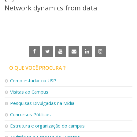
Serviços
Network dynamics from data
Bibliotecas
Apoio ao Estudante
Segurança, Trânsito e Prevenção
RH, Administrativo e Financeiro
Outros serviços
Comunicação
Assessorias e Mídias
Aplicativos e Sites
O QUE VOCÊ PROCURA ?
Jornal da USP
Agenda de Eventos
Como estudar na USP
Defesa de Teses
Visitas ao Campus
Pesquisas Divulgadas na Mídia
Concursos Públicos
Estrutura e organização do campus
Auditórios e Espaços de Eventos