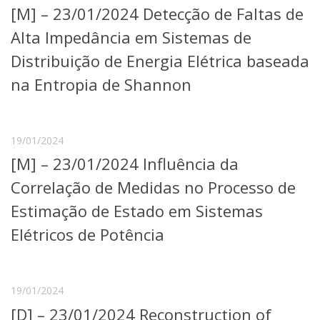
[M] – 23/01/2024 Detecção de Faltas de
Telefones e Mapas
Pessoas
Alta Impedância em Sistemas de
Ensino
Distribuição de Energia Elétrica baseada
Graduação
na Entropia de Shannon
Pós-Graduação
Educação a distância
Cursos de Extensão
Pesquisa e Inovação
19/01/2024
Linhas de Pesquisa
[M] – 23/01/2024 Influência da
Centros, Núcleos e Projetos em Rede
Correlação de Medidas no Processo de
Pós-doutorado
Iniciação Científica
Estimação de Estado em Sistemas
Transferência de Tecnologia
Elétricos de Potência
Empresas Juniores
Extensão à Comunidade
Projetos, Programas e Cursos
19/01/2024
Artes, Cultura e Esportes
Museus e Espaços Interativos
[D] – 23/01/2024 Reconstruction of