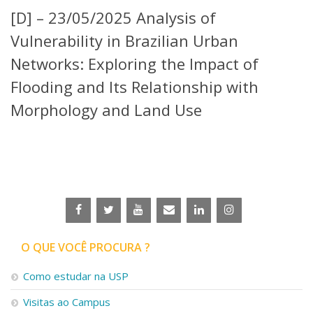
Serviços
[D] – 23/05/2025 Analysis of
Bibliotecas
Vulnerability in Brazilian Urban
Apoio ao Estudante
Segurança, Trânsito e Prevenção
Networks: Exploring the Impact of
RH, Administrativo e Financeiro
Flooding and Its Relationship with
Outros serviços
Morphology and Land Use
Comunicação
Assessorias e Mídias
Aplicativos e Sites
Jornal da USP
Agenda de Eventos
Defesa de Teses
O QUE VOCÊ PROCURA ?
Como estudar na USP
Visitas ao Campus