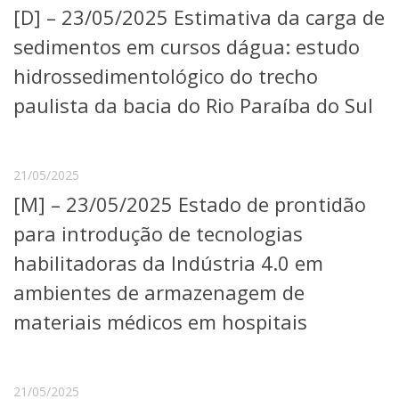
[D] – 23/05/2025 Estimativa da carga de
Telefones e Mapas
Pessoas
sedimentos em cursos dágua: estudo
Ensino
hidrossedimentológico do trecho
Graduação
paulista da bacia do Rio Paraíba do Sul
Pós-Graduação
Educação a distância
Cursos de Extensão
Pesquisa e Inovação
21/05/2025
Linhas de Pesquisa
[M] – 23/05/2025 Estado de prontidão
Centros, Núcleos e Projetos em Rede
para introdução de tecnologias
Pós-doutorado
Iniciação Científica
habilitadoras da Indústria 4.0 em
Transferência de Tecnologia
ambientes de armazenagem de
Empresas Juniores
Extensão à Comunidade
materiais médicos em hospitais
Projetos, Programas e Cursos
Artes, Cultura e Esportes
Museus e Espaços Interativos
21/05/2025