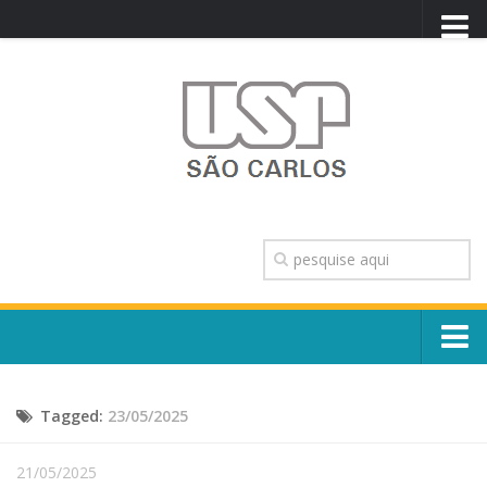
PORTAL USP
WEBMAIL
NEWSLETTER
VIDEOCAST
SISTEMAS USP
TRANSPARÊNCIA
OUVIDORIA
CONTATO
Sobre o Campus
ENGLISH
Tagged:
23/05/2025
Escola, Institutos e Órgãos
Conselho Gestor e Dirigentes
Núcleos e Comissões
21/05/2025
História e Números