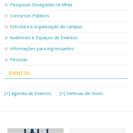
Serviços
Pesquisas Divulgadas na Mídia
Bibliotecas
Concursos Públicos
Apoio ao Estudante
Segurança, Trânsito e Prevenção
Estrutura e organização do campus
RH, Administrativo e Financeiro
Outros serviços
Auditórios e Espaços de Eventos
Comunicação
Informações para ingressantes
Assessorias e Mídias
Pessoas
Aplicativos e Sites
Jornal da USP
Agenda de Eventos
EVENTOS
Defesa de Teses
[+] Agenda de Eventos
[+] Defesas de teses