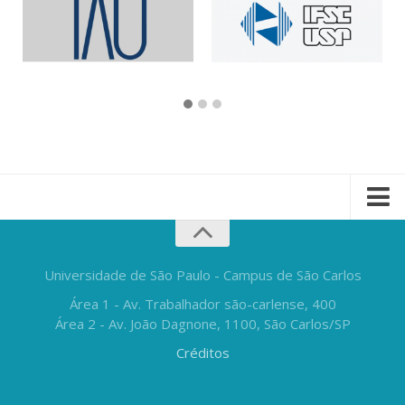
Universidade de São Paulo - Campus de São Carlos
Área 1 - Av. Trabalhador são-carlense, 400
Área 2 - Av. João Dagnone, 1100, São Carlos/SP
Créditos