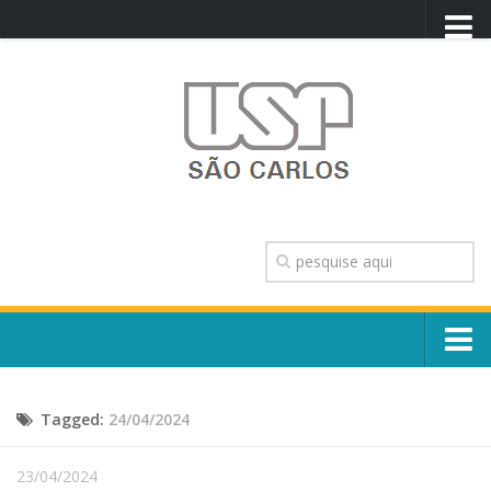
PORTAL USP
WEBMAIL
NEWSLETTER
VIDEOCAST
SISTEMAS USP
TRANSPARÊNCIA
OUVIDORIA
CONTATO
Sobre o Campus
ENGLISH
Tagged:
24/04/2024
Escola, Institutos e Órgãos
Conselho Gestor e Dirigentes
Núcleos e Comissões
23/04/2024
História e Números