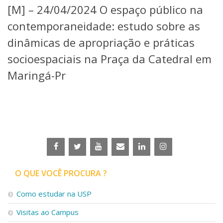
[M] – 24/04/2024 O espaço público na
Telefones e Mapas
Pessoas
contemporaneidade: estudo sobre as
Ensino
dinâmicas de apropriação e práticas
Graduação
socioespaciais na Praça da Catedral em
Pós-Graduação
Educação a distância
Maringá-Pr
Cursos de Extensão
Pesquisa e Inovação
Linhas de Pesquisa
Centros, Núcleos e Projetos em Rede
Pós-doutorado
Iniciação Científica
Transferência de Tecnologia
Empresas Juniores
O QUE VOCÊ PROCURA ?
Extensão à Comunidade
Projetos, Programas e Cursos
Como estudar na USP
Artes, Cultura e Esportes
Visitas ao Campus
Museus e Espaços Interativos