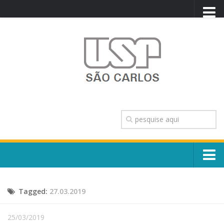
PORTAL USP
WEBMAIL
NEWSLETTER
VIDEOCAST
SISTEMAS USP
TRANSPARÊNCIA
OUVIDORIA
CONTATO
Sobre o Campus
ENGLISH
Tagged:
27.03.2019
Escola, Institutos e Órgãos
Conselho Gestor e Dirigentes
Núcleos e Comissões
25/03/2019
História e Números