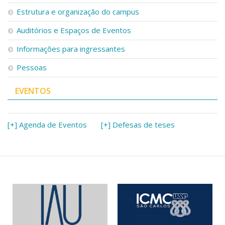
Serviços
Estrutura e organização do campus
Bibliotecas
Auditórios e Espaços de Eventos
Apoio ao Estudante
Segurança, Trânsito e Prevenção
Informações para ingressantes
RH, Administrativo e Financeiro
Outros serviços
Pessoas
Comunicação
EVENTOS
Assessorias e Mídias
Aplicativos e Sites
Jornal da USP
Agenda de Eventos
[+] Agenda de Eventos
[+] Defesas de teses
Defesa de Teses