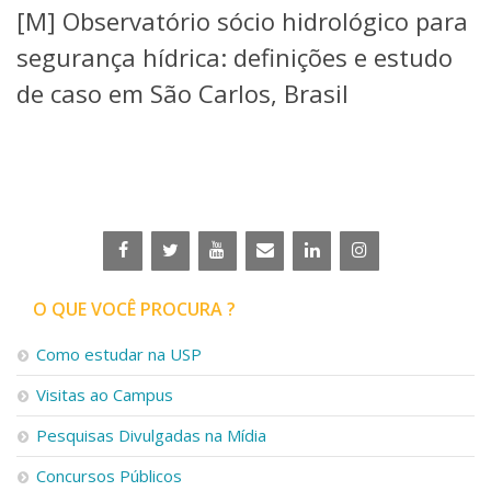
[M] Observatório sócio hidrológico para
Telefones e Mapas
Pessoas
segurança hídrica: definições e estudo
Ensino
de caso em São Carlos, Brasil
Graduação
Pós-Graduação
Educação a distância
Cursos de Extensão
Pesquisa e Inovação
Linhas de Pesquisa
Centros, Núcleos e Projetos em Rede
Pós-doutorado
O QUE VOCÊ PROCURA ?
Iniciação Científica
Transferência de Tecnologia
Como estudar na USP
Empresas Juniores
Extensão à Comunidade
Visitas ao Campus
Projetos, Programas e Cursos
Pesquisas Divulgadas na Mídia
Artes, Cultura e Esportes
Museus e Espaços Interativos
Concursos Públicos