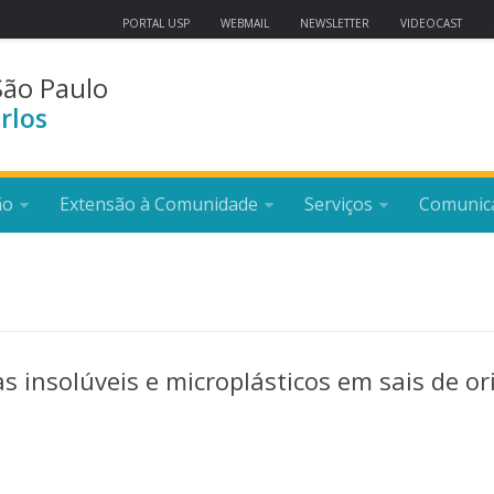
PORTAL USP
WEBMAIL
NEWSLETTER
VIDEOCAST
São Paulo
rlos
ão
Extensão à Comunidade
Serviços
Comunic
as insolúveis e microplásticos em sais de o