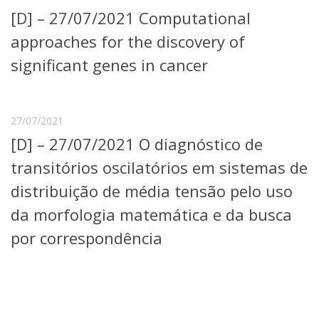
Serviços
[D] – 27/07/2021 Computational
Bibliotecas
approaches for the discovery of
Apoio ao Estudante
Segurança, Trânsito e Prevenção
significant genes in cancer
RH, Administrativo e Financeiro
Outros serviços
Comunicação
27/07/2021
Assessorias e Mídias
[D] – 27/07/2021 O diagnóstico de
Aplicativos e Sites
Jornal da USP
transitórios oscilatórios em sistemas de
Agenda de Eventos
distribuição de média tensão pelo uso
Defesa de Teses
da morfologia matemática e da busca
por correspondência