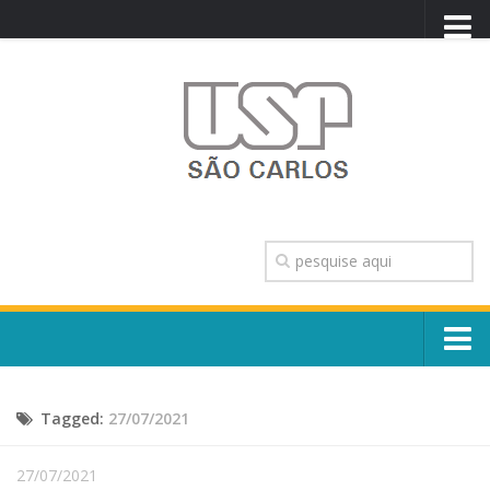
PORTAL USP
WEBMAIL
NEWSLETTER
VIDEOCAST
SISTEMAS USP
TRANSPARÊNCIA
OUVIDORIA
CONTATO
Sobre o Campus
ENGLISH
Tagged:
27/07/2021
Escola, Institutos e Órgãos
Conselho Gestor e Dirigentes
Núcleos e Comissões
27/07/2021
História e Números