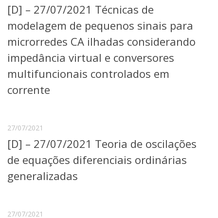
[D] – 27/07/2021 Técnicas de
Telefones e Mapas
Pessoas
modelagem de pequenos sinais para
Ensino
microrredes CA ilhadas considerando
Graduação
impedância virtual e conversores
Pós-Graduação
Educação a distância
multifuncionais controlados em
Cursos de Extensão
corrente
Pesquisa e Inovação
Linhas de Pesquisa
Centros, Núcleos e Projetos em Rede
27/07/2021
Pós-doutorado
Iniciação Científica
[D] – 27/07/2021 Teoria de oscilações
Transferência de Tecnologia
de equações diferenciais ordinárias
Empresas Juniores
Extensão à Comunidade
generalizadas
Projetos, Programas e Cursos
Artes, Cultura e Esportes
Museus e Espaços Interativos
27/07/2021