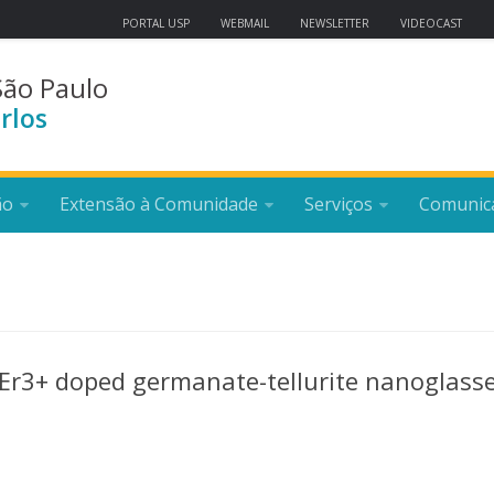
PORTAL USP
WEBMAIL
NEWSLETTER
VIDEOCAST
São Paulo
rlos
ão
Extensão à Comunidade
Serviços
Comunic
 Er3+ doped germanate-tellurite nanoglasse